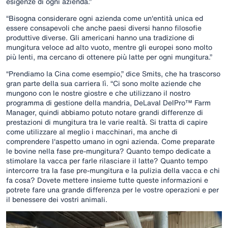
esigenze di ogni azienda.”
“Bisogna considerare ogni azienda come un'entità unica ed
essere consapevoli che anche paesi diversi hanno filosofie
produttive diverse. Gli americani hanno una tradizione di
mungitura veloce ad alto vuoto, mentre gli europei sono molto
più lenti, ma cercano di ottenere più latte per ogni mungitura.”
“Prendiamo la Cina come esempio,” dice Smits, che ha trascorso
gran parte della sua carriera lì. “Ci sono molte aziende che
mungono con le nostre giostre e che utilizzano il nostro
programma di gestione della mandria, DeLaval DelPro™ Farm
Manager, quindi abbiamo potuto notare grandi differenze di
prestazioni di mungitura tra le varie realtà. Si tratta di capire
come utilizzare al meglio i macchinari, ma anche di
comprendere l'aspetto umano in ogni azienda. Come preparate
le bovine nella fase pre-mungitura? Quanto tempo dedicate a
stimolare la vacca per farle rilasciare il latte? Quanto tempo
intercorre tra la fase pre-mungitura e la pulizia della vacca e chi
fa cosa? Dovete mettere insieme tutte queste informazioni e
potrete fare una grande differenza per le vostre operazioni e per
il benessere dei vostri animali.