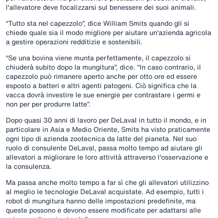
l'allevatore deve focalizzarsi sul benessere dei suoi animali.
“Tutto sta nel capezzolo”, dice William Smits quando gli si
chiede quale sia il modo migliore per aiutare un'azienda agricola
a gestire operazioni redditizie e sostenibili.
“Se una bovina viene munta perfettamente, il capezzolo si
chiuderà subito dopo la mungitura”, dice. “In caso contrario, il
capezzolo può rimanere aperto anche per otto ore ed essere
esposto a batteri e altri agenti patogeni. Ciò significa che la
vacca dovrà investire le sue energie per contrastare i germi e
non per per produrre latte”.
Dopo quasi 30 anni di lavoro per DeLaval in tutto il mondo, e in
particolare in Asia e Medio Oriente, Smits ha visto praticamente
ogni tipo di azienda zootecnica da latte del pianeta. Nel suo
ruolo di consulente DeLaval, passa molto tempo ad aiutare gli
allevatori a migliorare le loro attività attraverso l'osservazione e
la consulenza.
Ma passa anche molto tempo a far sì che gli allevatori utilizzino
al meglio le tecnologie DeLaval acquistate. Ad esempio, tutti i
robot di mungitura hanno delle impostazioni predefinite, ma
queste possono e devono essere modificate per adattarsi alle