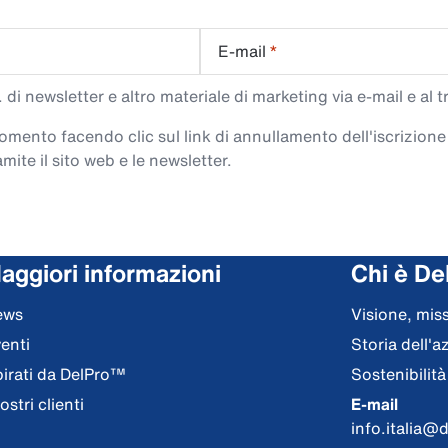
E-mail
*
di newsletter e altro materiale di marketing via e-mail e al 
 momento facendo clic sul link di annullamento dell'iscrizione
mite il sito web e le newsletter.
aggiori informazioni
Chi è De
ews
Visione, miss
enti
Storia dell'a
pirati da DelPro™
Sostenibilità
nostri clienti
E-mail
info.italia@