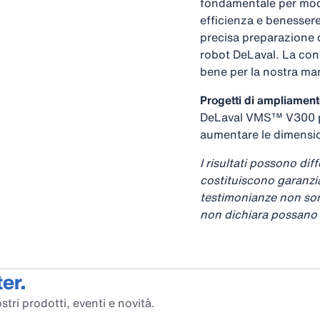
fondamentale per moder
efficienza e benessere
precisa preparazione 
robot DeLaval. La con
bene per la nostra ma
Progetti di ampliament
DeLaval VMS™ V300 per
aumentare le dimensio
I risultati possono dif
costituiscono garanzia 
testimonianze non son
non dichiara possano e
er.
stri prodotti, eventi e novità.