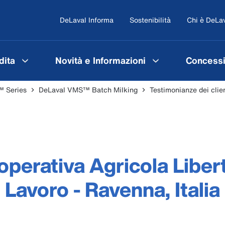
DeLaval Informa
Sostenibilità
Chi è DeLa
dita
Novità e Informazioni
Concessi
 Series
DeLaval VMS™ Batch Milking
Testimonianze dei cli
perativa Agricola Liber
Lavoro - Ravenna, Italia