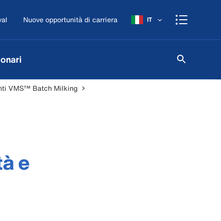
val
Nuove opportunità di carriera
IT
onari
enti VMS™ Batch Milking
tà e