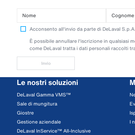
Nome
Cognome
Acconsento all'invio da parte di DeLaval S.p.A. 
È possibile annullare l'iscrizione in qualsiasi
come DeLaval tratta i dati personali raccolti tra
Invio
Le nostri soluzioni
M
DeLaval Gamma VMS™
N
Sale di mungitura
Ev
Giostre
Is
Gestione aziendale
I 
DeLaval InService™ All-Inclusive