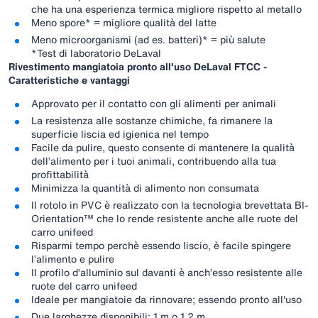
che ha una esperienza termica migliore rispetto al metallo
Meno spore* = migliore qualità del latte
Meno microorganismi (ad es. batteri)* = più salute
*Test di laboratorio DeLaval
Rivestimento mangiatoia pronto all'uso DeLaval FTCC -
Caratteristiche e vantaggi
​​​​​​​​​​​​​​Approvato per il contatto con gli alimenti per animali
La resistenza alle sostanze chimiche, fa rimanere la
superficie liscia ed igienica nel tempo
Facile da pulire, questo consente di mantenere la qualità
dell’alimento per i tuoi animali, contribuendo alla tua
profittabilità
Minimizza la quantità di alimento non consumata
Il rotolo in PVC è realizzato con la tecnologia brevettata BI-
Orientation™ che lo rende resistente anche alle ruote del
carro unifeed
Risparmi tempo perchè essendo liscio, è facile spingere
l’alimento e pulire
Il profilo d’alluminio sul davanti è anch’esso resistente alle
ruote del carro unifeed
Ideale per mangiatoie da rinnovare; essendo pronto all'uso
Due larghezze disponibili: 1 m o 1,2 m