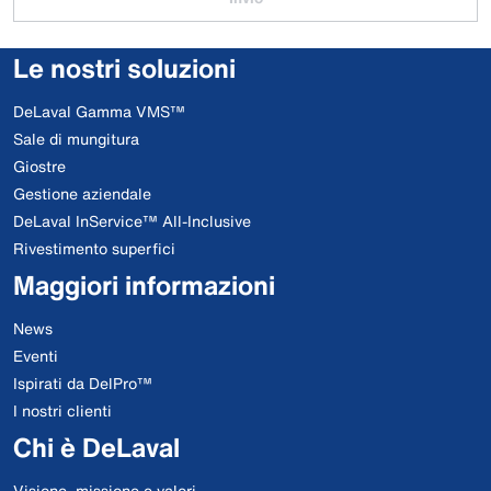
Le nostri soluzioni
DeLaval Gamma VMS™
Sale di mungitura
Giostre
Gestione aziendale
DeLaval InService™ All-Inclusive
Rivestimento superfici
Maggiori informazioni
News
Eventi
Ispirati da DelPro™
I nostri clienti
Chi è DeLaval
Visione, missione e valori