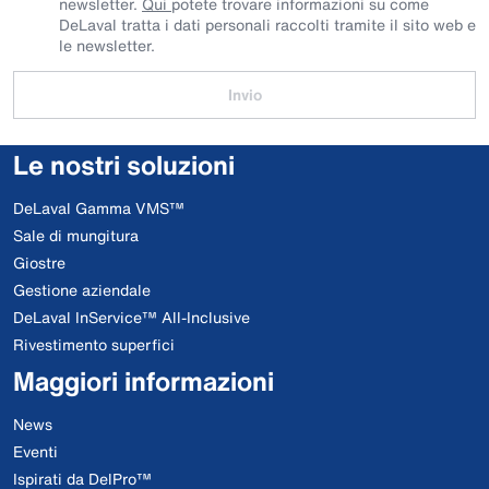
newsletter.
Qui
potete trovare informazioni su come
DeLaval tratta i dati personali raccolti tramite il sito web e
le newsletter.
Invio
Le nostri soluzioni
DeLaval Gamma VMS™
Sale di mungitura
Giostre
Gestione aziendale
DeLaval InService™ All-Inclusive
Rivestimento superfici
Maggiori informazioni
News
Eventi
Ispirati da DelPro™