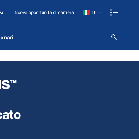
val
Nuove opportunità di carriera
IT
onari
MS™
cato