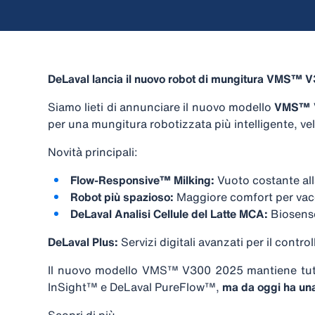
DeLaval lancia il nuovo robot di mungitura VMS™
Siamo lieti di annunciare il nuovo modello
VMS™ 
per una mungitura robotizzata più intelligente, velo
Novità principali:
Flow-Responsive™ Milking:
Vuoto costante all
Robot più spazioso:
Maggiore comfort per vacc
DeLaval Analisi Cellule del Latte MCA:
Biosenso
DeLaval Plus:
Servizi digitali avanzati per il contro
Il nuovo modello VMS™ V300 2025 mantiene tut
InSight™ e DeLaval PureFlow™,
ma da oggi ha una