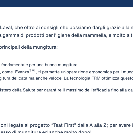
eLaval, che oltre ai consigli che possiamo dargli grazie alla
 la gamma di prodotti per l'igiene della mammella, e molto alt
principali della mungitura:
è fondamentale per una buona mungitura.
TM
o, come Evanza
, ti permette un’operazione ergonomica per i mung
ngitura delicata ma anche veloce. La tecnologia FRM ottimizza questo 
nistero della Salute per garantire il massimo dell’efficacia fino alla d
oni legate al progetto “Teat First” dalla A alla Z; per avere
processo di mungitura ed anche molto dopo!