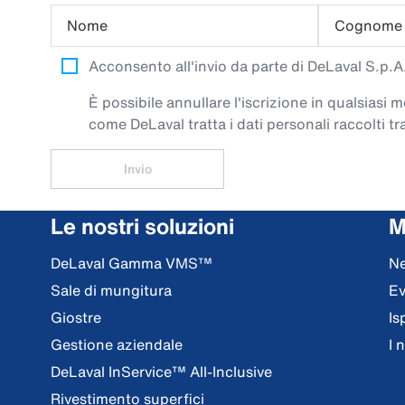
Nome
Cognome
Acconsento all'invio da parte di DeLaval S.p.A. 
È possibile annullare l'iscrizione in qualsiasi
come DeLaval tratta i dati personali raccolti tra
Invio
Le nostri soluzioni
M
DeLaval Gamma VMS™
N
Sale di mungitura
Ev
Giostre
Is
Gestione aziendale
I 
DeLaval InService™ All-Inclusive
Rivestimento superfici