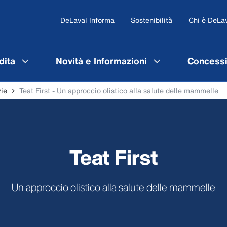
DeLaval Informa
Sostenibilità
Chi è DeLa
dita
Novità e Informazioni
Concessi
zie
Teat First - Un approccio olistico alla salute delle mammelle
Teat First
Un approccio olistico alla salute delle mammelle