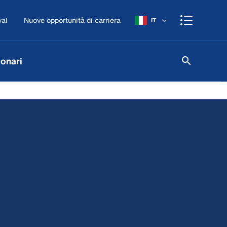
val
Nuove opportunità di carriera
IT
onari