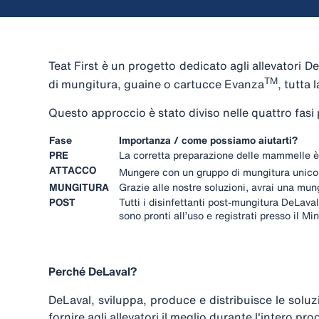
Teat First è un progetto dedicato agli allevatori D
TM
di mungitura, guaine o cartucce Evanza
, tutta
Questo approccio è stato diviso nelle quattro fasi 
Fase
Importanza / come possiamo aiutarti?
PRE
La corretta preparazione delle mammelle 
ATTACCO
Mungere con un gruppo di mungitura unic
MUNGITURA
Grazie alle nostre soluzioni, avrai una mu
POST
Tutti i disinfettanti post-mungitura DeLaval
sono pronti all’uso e registrati presso il Mi
Perché DeLaval?
DeLaval, sviluppa, produce e distribuisce le soluzi
fornire agli allevatori il meglio durante l'intero 