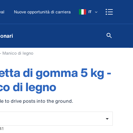
val
Nuove opportunità di carriera
IT
onari
- Manico di legno
tta di gomma 5 kg -
o di legno
le to drive posts into the ground.
41