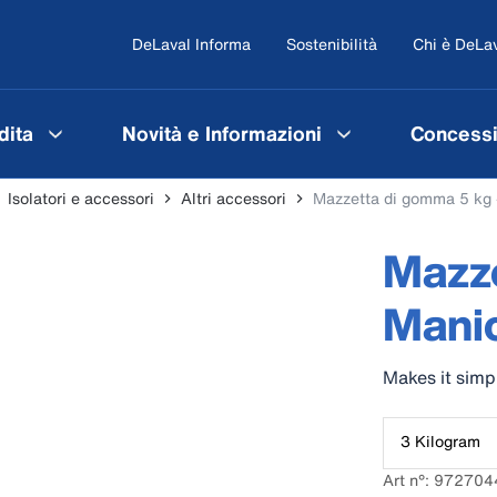
DeLaval Informa
Sostenibilità
Chi è DeLa
dita
Novità e Informazioni
Concessi
Isolatori e accessori
Altri accessori
Mazzetta di gomma 5 kg 
Mazze
Manic
Makes it simp
3 Kilogram
Art n°: 972704