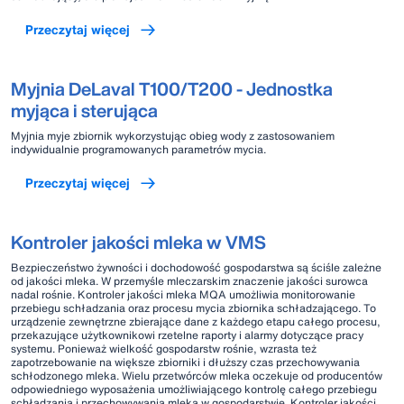
Przeczytaj więcej
Myjnia DeLaval T100/T200 - Jednostka
myjąca i sterująca
Myjnia myje zbiornik wykorzystując obieg wody z zastosowaniem
indywidualnie programowanych parametrów mycia.
Przeczytaj więcej
Kontroler jakości mleka w VMS
Bezpieczeństwo żywności i dochodowość gospodarstwa są ściśle zależne
od jakości mleka. W przemyśle mleczarskim znaczenie jakości surowca
nadal rośnie. Kontroler jakości mleka MQA umożliwia monitorowanie
przebiegu schładzania oraz procesu mycia zbiornika schładzającego. To
urządzenie zewnętrzne zbierające dane z każdego etapu całego procesu,
przekazujące użytkownikowi rzetelne raporty i alarmy dotyczące pracy
systemu. Ponieważ wielkość gospodarstw rośnie, wzrasta też
zapotrzebowanie na większe zbiorniki i dłuższy czas przechowywania
schłodzonego mleka. Wielu przetwórców mleka oczekuje od producentów
odpowiedniego wyposażenia umożliwiającego kontrolę całego przebiegu
schładzania i przechowywania mleka w gospodarstwie. Kontroler jakości