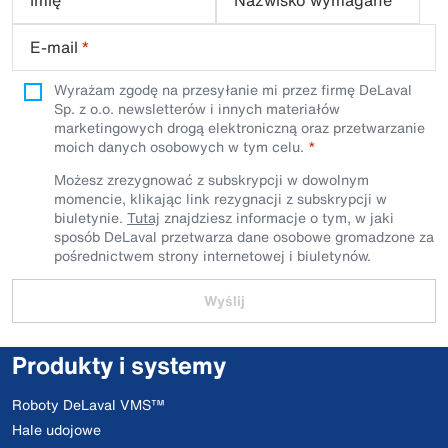
Imię
Nazwisko wymagane
E-mail
*
Wyrażam zgodę na przesyłanie mi przez firmę DeLaval
Sp. z o.o. newsletterów i innych materiałów
marketingowych drogą elektroniczną oraz przetwarzanie
moich danych osobowych w tym celu.
Możesz zrezygnować z subskrypcji w dowolnym
momencie, klikając link rezygnacji z subskrypcji w
biuletynie.
Tutaj
znajdziesz informacje o tym, w jaki
sposób DeLaval przetwarza dane osobowe gromadzone za
pośrednictwem strony internetowej i biuletynów.
Wyślij
Produkty i systemy
Roboty DeLaval VMS™
Hale udojowe