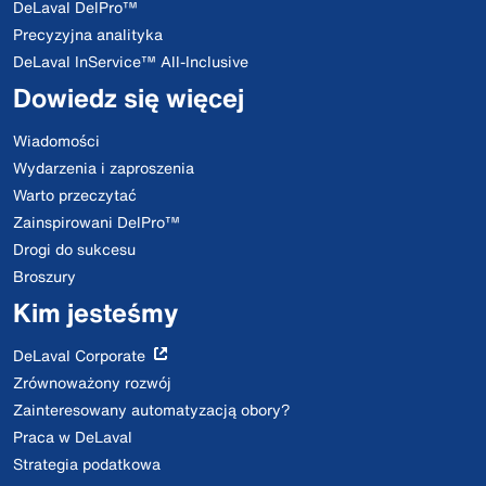
DeLaval DelPro™
Precyzyjna analityka
DeLaval InService™ All-Inclusive
Dowiedz się więcej
Wiadomości
Wydarzenia i zaproszenia
Warto przeczytać
Zainspirowani DelPro™
Drogi do sukcesu
Broszury
Kim jesteśmy
DeLaval Corporate
Zrównoważony rozwój
Zainteresowany automatyzacją obory?
Praca w DeLaval
Strategia podatkowa