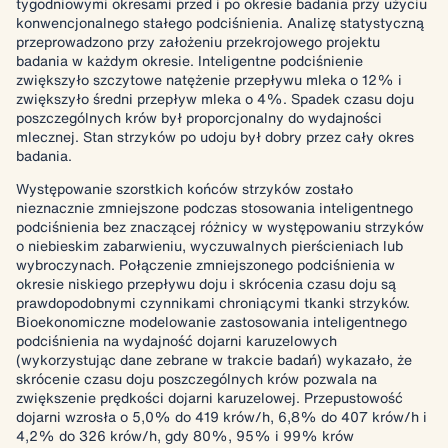
tygodniowymi okresami przed i po okresie badania przy użyciu
konwencjonalnego stałego podciśnienia. Analizę statystyczną
przeprowadzono przy założeniu przekrojowego projektu
badania w każdym okresie. Inteligentne podciśnienie
zwiększyło szczytowe natężenie przepływu mleka o 12% i
zwiększyło średni przepływ mleka o 4%. Spadek czasu doju
poszczególnych krów był proporcjonalny do wydajności
mlecznej. Stan strzyków po udoju był dobry przez cały okres
badania.
Występowanie szorstkich końców strzyków zostało
nieznacznie zmniejszone podczas stosowania inteligentnego
podciśnienia bez znaczącej różnicy w występowaniu strzyków
o niebieskim zabarwieniu, wyczuwalnych pierścieniach lub
wybroczynach. Połączenie zmniejszonego podciśnienia w
okresie niskiego przepływu doju i skrócenia czasu doju są
prawdopodobnymi czynnikami chroniącymi tkanki strzyków.
Bioekonomiczne modelowanie zastosowania inteligentnego
podciśnienia na wydajność dojarni karuzelowych
(wykorzystując dane zebrane w trakcie badań) wykazało, że
skrócenie czasu doju poszczególnych krów pozwala na
zwiększenie prędkości dojarni karuzelowej. Przepustowość
dojarni wzrosła o 5,0% do 419 krów/h, 6,8% do 407 krów/h i
4,2% do 326 krów/h, gdy 80%, 95% i 99% krów