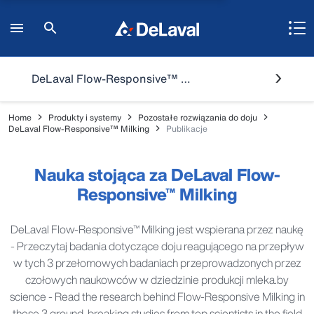
DeLaval Flow-Responsive™ Milking
Home
Produkty i systemy
Pozostałe rozwiązania do doju
DeLaval Flow-Responsive™ Milking
Publikacje
Nauka stojąca za DeLaval Flow-
Responsive™ Milking
DeLaval Flow-Responsive™ Milking jest wspierana przez naukę
- Przeczytaj badania dotyczące doju reagującego na przepływ
w tych 3 przełomowych badaniach przeprowadzonych przez
czołowych naukowców w dziedzinie produkcji mleka.by
science - Read the research behind Flow-Responsive Milking in
these 3 ground-breaking studies from top scientists in the field