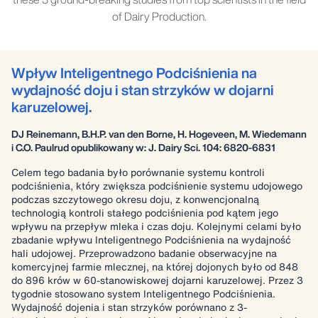
of Dairy Production.
Wpływ Inteligentnego Podciśnienia na
wydajność doju i stan strzyków w dojarni
karuzelowej.
DJ Reinemann, B.H.P. van den Borne, H. Hogeveen, M. Wiedemann
i C.O. Paulrud opublikowany w: J. Dairy Sci. 104: 6820-6831
Celem tego badania było porównanie systemu kontroli
podciśnienia, który zwiększa podciśnienie systemu udojowego
podczas szczytowego okresu doju, z konwencjonalną
technologią kontroli stałego podciśnienia pod kątem jego
wpływu na przepływ mleka i czas doju. Kolejnymi celami było
zbadanie wpływu Inteligentnego Podciśnienia na wydajność
hali udojowej. Przeprowadzono badanie obserwacyjne na
komercyjnej farmie mlecznej, na której dojonych było od 848
do 896 krów w 60-stanowiskowej dojarni karuzelowej. Przez 3
tygodnie stosowano system Inteligentnego Podciśnienia.
Wydajność dojenia i stan strzyków porównano z 3-