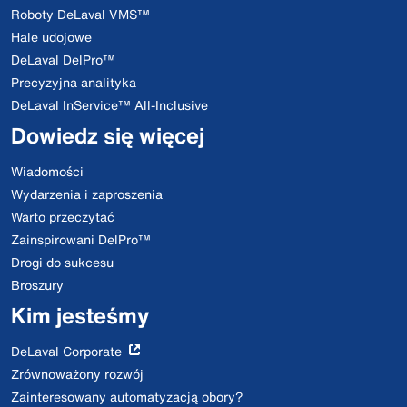
Roboty DeLaval VMS™
Hale udojowe
DeLaval DelPro™
Precyzyjna analityka
DeLaval InService™ All-Inclusive
Dowiedz się więcej
Wiadomości
Wydarzenia i zaproszenia
Warto przeczytać
Zainspirowani DelPro™
Drogi do sukcesu
Broszury
Kim jesteśmy
DeLaval Corporate
Zrównoważony rozwój
Zainteresowany automatyzacją obory?