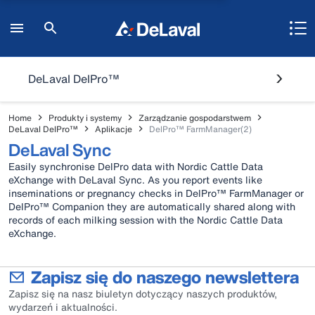
DeLaval DelPro™
Home
Produkty i systemy
Zarządzanie gospodarstwem
DeLaval DelPro™
Aplikacje
DelPro™ FarmManager(2)
DeLaval Sync
Easily synchronise DelPro data with Nordic Cattle Data
eXchange with DeLaval Sync. As you report events like
inseminations or pregnancy checks in DelPro™ FarmManager or
DelPro™ Companion they are automatically shared along with
records of each milking session with the Nordic Cattle Data
eXchange.
Zapisz się do naszego newslettera
Zapisz się na nasz biuletyn dotyczący naszych produktów,
wydarzeń i aktualności.