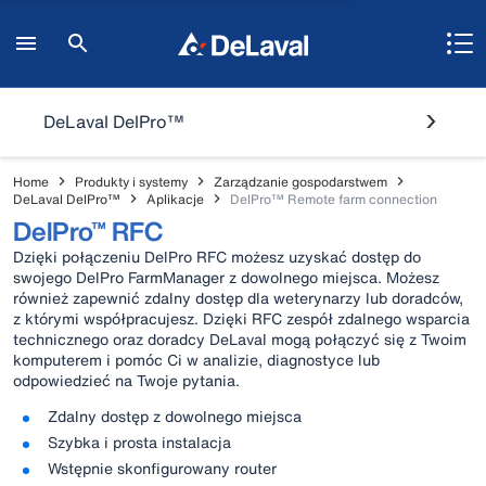
DeLaval DelPro™
Home
Produkty i systemy
Zarządzanie gospodarstwem
DeLaval DelPro™
Aplikacje
DelPro™ Remote farm connection
DelPro™ RFC
Dzięki połączeniu DelPro RFC możesz uzyskać dostęp do
swojego DelPro FarmManager z dowolnego miejsca. Możesz
również zapewnić zdalny dostęp dla weterynarzy lub doradców,
z którymi współpracujesz. Dzięki RFC zespół zdalnego wsparcia
technicznego oraz doradcy DeLaval mogą połączyć się z Twoim
komputerem i pomóc Ci w analizie, diagnostyce lub
odpowiedzieć na Twoje pytania.
Zdalny dostęp z dowolnego miejsca
Szybka i prosta instalacja
Wstępnie skonfigurowany router