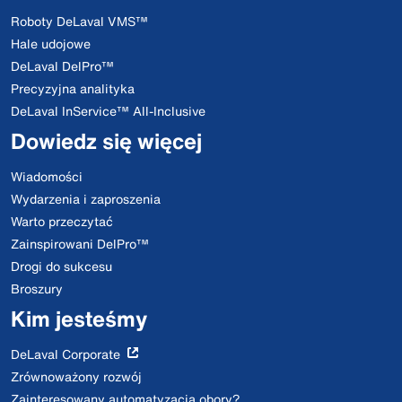
Roboty DeLaval VMS™
Hale udojowe
DeLaval DelPro™
Precyzyjna analityka
DeLaval InService™ All-Inclusive
Dowiedz się więcej
Wiadomości
Wydarzenia i zaproszenia
Warto przeczytać
Zainspirowani DelPro™
Drogi do sukcesu
Broszury
Kim jesteśmy
DeLaval Corporate
Zrównoważony rozwój
Zainteresowany automatyzacją obory?