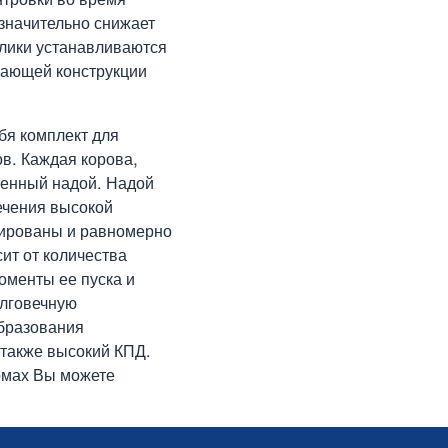
значительно снижает
олики устанавливаются
вающей конструкции
бя комплект для
в. Каждая корова,
ченный надой. Надой
ечения высокой
зированы и равномерно
ит от количества
оменты ее пуска и
олговечную
образования
 также высокий КПД.
рмах Вы можете