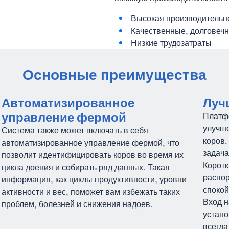
Высокая производительн
Качественные, долговеч
Низкие трудозатраты
Основные преимущества
Автоматизированное
Луч
управление фермой
Платфо
улучше
Система также может включать в себя
коров.
автоматизированное управление фермой, что
задача
позволит идентифицировать коров во время их
Коротк
цикла доения и собирать ряд данных. Такая
распор
информация, как циклы продуктивности, уровни
спокой
активности и вес, поможет вам избежать таких
Вход н
проблем, болезней и снижения надоев.
устано
всегда