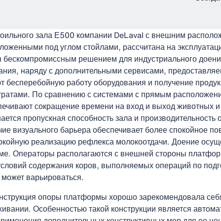
оильного зала Е500 компании DeLaval с внешним располо
ложенными под углом стойлами, рассчитана на эксплуатац
ся бескомпромиссным решением для индустриального доения
ания, наряду с дополнительными сервисами, предоставля
т бесперебойную работу оборудования и получение продукц
ратами. По сравнению с системами с прямым расположени
печивают сокращение времени на вход и выход животных и
ется пропускная способность зала и производительность 
чие визуального барьера обеспечивает более спокойное п
покойную реализацию рефлекса молокоотдачи. Доение осущ
е. Операторы располагаются с внешней стороны платфор
 условий содержания коров, выполняемых операций по подг
 может варьироваться.
нструкция опоры платформы хорошо зарекомендовала себя
живании. Особенностью такой конструкции является автома
применения дополнительных конструктивных мер для ее це