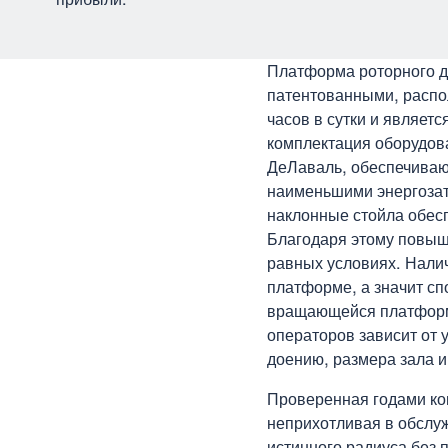
Платформа роторного д
патентованными, распо
часов в сутки и являет
комплектация оборудов
ДеЛаваль, обеспечиваю
наименьшими энергозат
наклонные стойла обес
Благодаря этому повыша
равных условиях. Нали
платформе, а значит с
вращающейся платформ
операторов зависит от
доению, размера зала и
Проверенная годами ко
неприхотливая в обслу
истинного радиуса без 