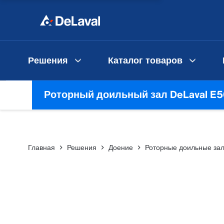
Решения
Каталог товаров
Роторный доильный зал DeLaval E
Главная
Решения
Доение
Роторные доильные за