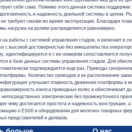
трует себя сама. Помимо этого данная система поддержки 
долговечность и надежность доильной системы в целом. Р
 не требуют смазки во время эксплуатации. Благодаря пла
ы нагрузка на ролики распределяется равномерно.
 на работы с системой управления стадом, и включает в се
х с высокой достоверностью без вмешательства операторо
у, идентифицируется и с ее номером сопоставляется полу
ется в базе данных системы управления стадом. Для обесп
втоматически подтверждается еще раз. Приводы синхрони
платформы. Количество приводов и их расположение завис
конфигурация улучшает плавность движения платформы в м
еравномерность износа приводных колес и обеспечивает д
 непосредственно электрические без промежуточного пре
аря чему достигается простота и надежность конструкции, а
рмацию о Е500 и оборудовании для молочно-товарных фе
вых представителей и дилеров.
ть больше
О нас