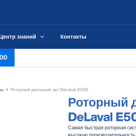
Центр знаний
Контакты
500
лы
Роторный доильный зал DeLaval E500
Роторный 
DeLaval E5
Самая быстрая роторная сис
высокую производительность 