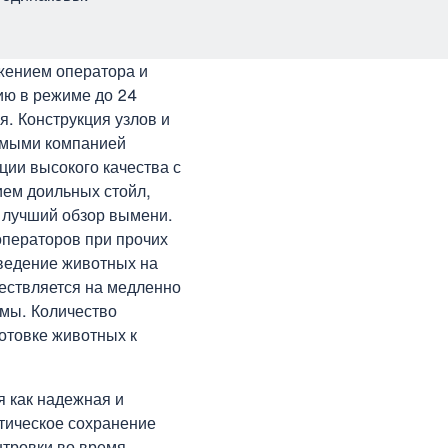
жением оператора и
ию в режиме до 24
. Конструкция узлов и
емыми компанией
ии высокого качества с
ем доильных стойл,
 лучший обзор вымени.
операторов при прочих
оведение животных на
ествляется на медленно
мы. Количество
отовке животных к
 как надежная и
тическое сохранение
нтровки во время