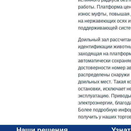
работы. Платформа цен
износ муфты, повышая 
на нержавеющих осях и
поддерживающей систем
Доильный зал рассчитан
идентификации животны
заходящая на платформ
автоматически сохраня
достоверности номер а
распределены снаружи 
доильных мест. Такая 
остановки, исключает н
эксплуатацию. Приводы
электроэнергии, благод
Более подробную инфо
получить у наших торго
Наши решения
Узна