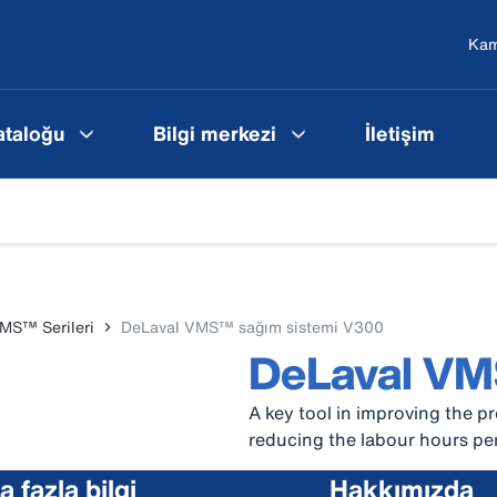
Ka
ataloğu
Bilgi merkezi
İletişim
MS™ Serileri
DeLaval VMS™ sağım sistemi V300
DeLaval V
A key tool in improving the pr
reducing the labour hours per 
 fazla bilgi
Hakkımızda