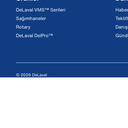
DeLaval VMS™ Serileri
Haber
Sağımhaneler
Teklif
Rotary
Danış
DeLaval DelPro™
Günde
© 2026 DeLaval