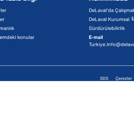
ler
DeLaval'da Çalışma
ler
DeLaval Kurumsal
manlık
Sürdürülebilirlik
mdeki konular
E-mail
Turkiye.Info@delav
SDS
Çerezler