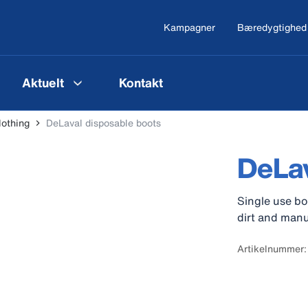
Kampagner
Bæredygtighed
Aktuelt
Kontakt
lothing
DeLaval disposable boots
DeLav
Single use bo
dirt and manu
Artikelnummer