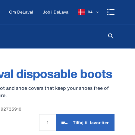
Om DeLaval
Job i DeLaval
DA
al disposable boots
ot and shoe covers that keep your shoes free of
re.
: 92735910
Tilføj til favoritter