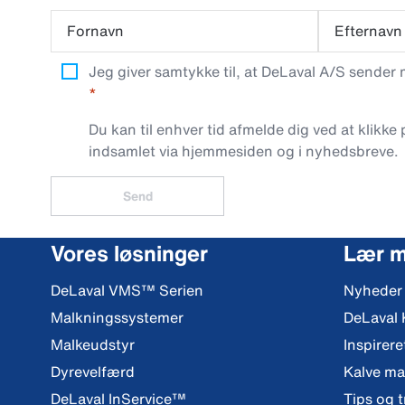
Fornavn
Efternavn
Jeg giver samtykke til, at DeLaval A/S sender
Du kan til enhver tid afmelde dig ved at klikke
indsamlet via hjemmesiden og i nyhedsbreve.
Send
Vores løsninger
Lær 
DeLaval VMS™ Serien
Nyheder
Malkningssystemer
DeLaval
Malkeudstyr
Inspirere
Dyrevelfærd
Kalve m
DeLaval InService™
Tips og t