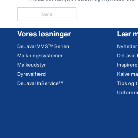
Send
Vores løsninger
Lær 
DeLaval VMS™ Serien
Nyheder
Malkningssystemer
DeLaval
Malkeudstyr
Inspirere
Dyrevelfærd
Kalve m
DeLaval InService™
Tips og t
Udfordri