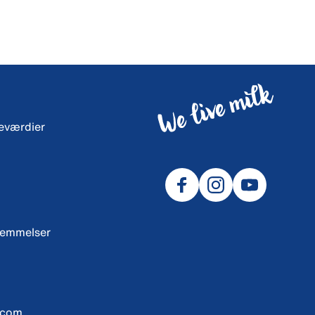
neværdier
temmelser
.com