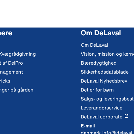
mere
Om DeLaval
Om DeLaval
 Kvægrådgivning
Vision, mission og ker
t af DelPro
Bæredygtighed
anagement
Sikkerhedsdatablade
ricks
DeLaval Nyhedsbrev
nger på gården
Det er for børn
Salgs- og leveringsbes
Leverandørservice
DeLaval corporate
E-mail
danmark.info@delaval