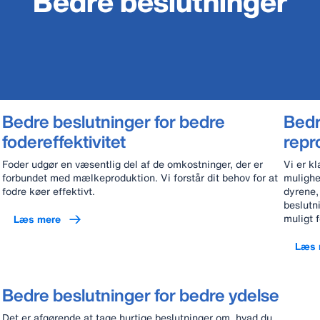
Bedre beslutninger
Bedre beslutninger for bedre
Bedr
fodereffektivitet
repr
Foder udgør en væsentlig del af de omkostninger, der er
Vi er kl
forbundet med mælkeproduktion. Vi forstår dit behov for at
mulighe
fodre køer effektivt.
dyrene,
beslutn
muligt 
Læs mere
Læs 
Bedre beslutninger for bedre ydelse
Det er afgørende at tage hurtige beslutninger om, hvad du