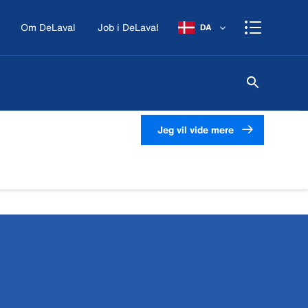
Om DeLaval
Job i DeLaval
DA
Jeg vil vide mere