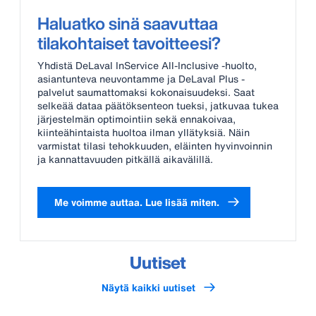
Haluatko sinä saavuttaa
tilakohtaiset tavoitteesi?
Yhdistä DeLaval InService All-Inclusive -huolto,
asiantunteva neuvontamme ja
DeLaval Plus -
palvelut saumattomaksi kokonaisuudeksi. Saat
selkeää dataa päätöksenteon tueksi, jatkuvaa tukea
järjestelmän optimointiin sekä ennakoivaa,
kiinteähintaista huoltoa ilman yllätyksiä. Näin
varmistat tilasi tehokkuuden, eläinten hyvinvoinnin
ja kannattavuuden pitkällä aikavälillä.
Me voimme auttaa. Lue lisää miten.
Uutiset
Näytä kaikki uutiset