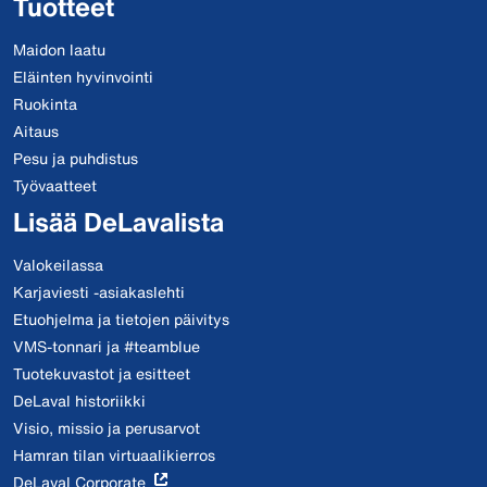
Tuotteet
Maidon laatu
Eläinten hyvinvointi
Ruokinta
Aitaus
Pesu ja puhdistus
Työvaatteet
Lisää DeLavalista
Valokeilassa
Karjaviesti -asiakaslehti
Etuohjelma ja tietojen päivitys
VMS-tonnari ja #teamblue
Tuotekuvastot ja esitteet
DeLaval historiikki
Visio, missio ja perusarvot
Hamran tilan virtuaalikierros
DeLaval Corporate