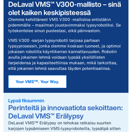
DeLaval VMS™ V300-mallisto – sinä
olet kaiken keskipisteessä
Olemme kehittäneet VMS V300 -mallistoa entistäkin
pidemmälle – maailman joustavimmaksi lypsyrobotiksi. Se
työskentelee sinun puolestasi, eikä päinvastoin.
VMS V300 -sarjan lypsyrobotti tarjoaa parhaan
lypsyprosessin, jonka olemme koskaan luoneet, ja optimoi
jokaisen robotilla käyntikerran kannattavuuden. Robotin
avulla jokainen lehmä voidaan lypsää yksilöllisten
tarpeidensa ja kapasiteettiinsa mukaan, mikä tarkoittaa,
että jokainen lehmä saavuttaa täyden potentiaalinsa.
Your VMS™. Your Way.
Lypsä fiksummin
Perinteitä ja innovaatiota sekoittaen:
DeLaval VMS™ Erälypsy
DeLaval VMS™ Erälypsy on tehokas ratkaisu suurten
karjojen lypsämiseen VMS-lypsyroboteilla, lypsätpä sitten