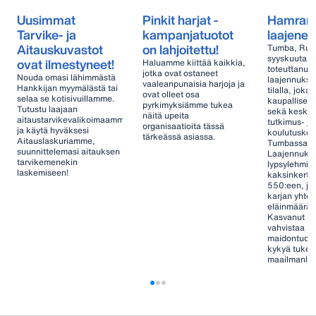
Uusimmat
Pinkit harjat -
Hamran t
Tarvike- ja
kampanjatuotot
laajenee
Aitauskuvastot
on lahjoitettu!
Tumba, Ruot
syyskuuta –
ovat ilmestyneet!
Haluamme kiittää kaikkia,
toteuttanut 
jotka ovat ostaneet
Nouda omasi lähimmästä
laajennuks
vaaleanpunaisia ​​harjoja ja
Hankkijan myymälästä tai
tilalla, joka 
ovat olleet osa
selaa se kotisivuillamme.
kaupallisena
pyrkimyksiämme tukea
Tutustu laajaan
sekä keskei
näitä upeita
aitaustarvikevalikoimaamme
tutkimus- ja
organisaatioita tässä
ja käytä hyväksesi
koulutuske
tärkeässä asiassa.
Aitauslaskuriamme,
Tumbassa, R
suunnittelemasi aitauksen
Laajennuks
tarvikemenekin
lypsylehmie
laskemiseen!
kaksinkerta
550:een, jol
karjan yhte
eläinmäärä y
Kasvanut ka
vahvistaa me
maidontuota
kykyä tukea 
maailmanlaaj