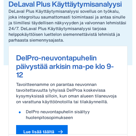
DeLaval Plus Käyttäytymisanalyysi
DeLaval Plus Käyttäytymisanalyysi sovellus on työkalu,
joka integroituu saumattomasti toimintaasi ja antaa sinulle
ja tiimillesi täydellisen näkyvyyden ja valvonnan lehmistäsi
24/7. DeLaval Plus Käyttäytymisanalyysi tarjoaa
helppokäyttöisen luettelon siemennettävistä lehmistä ja
parhaasta siemennysajasta.
Lue lisää Käyttäytymisanalyysistä
DelPro-neuvontapuhelin
päivystää arkisin ma-pe klo 9-
12
Tavoitteenamme on parantaa neuvonnan
tavoitettavuutta lyhyissä DelProa koskevissa
kysymyksissä silloin, kun oman alueen tilaneuvoja
on varattuna käyttöönotoilla tai tilakäynneillä.
DelPro neuvontapuhelin sisältyy
huolenpitosopimukseen
Lue lisää täältä