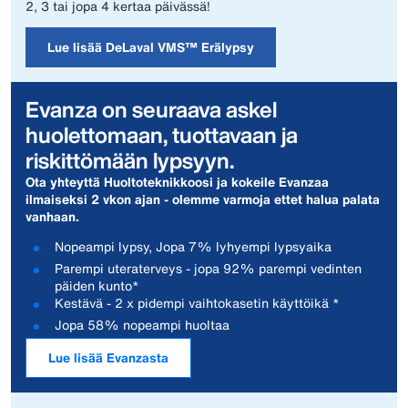
2, 3 tai jopa 4 kertaa päivässä!
Lue lisää DeLaval VMS™ Erälypsy
Evanza on seuraava askel
huolettomaan, tuottavaan ja
riskittömään lypsyyn.
Ota yhteyttä Huoltoteknikkoosi ja kokeile Evanzaa
ilmaiseksi 2 vkon ajan - olemme varmoja ettet halua palata
vanhaan.
Nopeampi lypsy, Jopa 7% lyhyempi lypsyaika
Parempi uteraterveys - jopa 92% parempi vedinten
päiden kunto*
Kestävä - 2 x pidempi vaihtokasetin käyttöikä *
Jopa 58% nopeampi huoltaa
Lue lisää Evanzasta