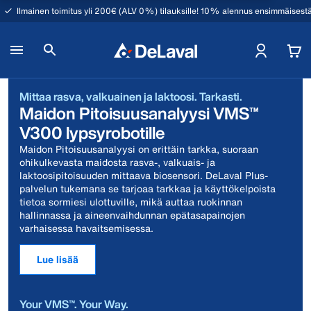
Ilmainen toimitus yli 200€ (ALV 0%) tilauksille! 10% alennus ensimmäisestä
Mittaa rasva, valkuainen ja laktoosi. Tarkasti.
Maidon Pitoisuusanalyysi VMS™
V300 lypsyrobotille
Maidon Pitoisuusanalyysi on erittäin tarkka, suoraan
ohikulkevasta maidosta rasva-, valkuais- ja
laktoosipitoisuuden mittaava biosensori. DeLaval Plus-
palvelun tukemana se tarjoaa tarkkaa ja käyttökelpoista
tietoa sormiesi ulottuville, mikä auttaa ruokinnan
hallinnassa ja aineenvaihdunnan epätasapainojen
varhaisessa havaitsemisessa.
Lue lisää
Your VMS™. Your Way.