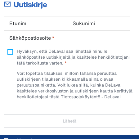
Uutiskirje
Etunimi
Sukunimi
Sähköpostiosoite
*
Hyväksyn, että DeLaval saa lähettää minulle
sähköpostitse uutiskirjeitä ja käsittelee henkilötietojani
tätä tarkoitusta varten.
Voit lopettaa tilauksesi milloin tahansa peruuttaa
uutiskirjeen tilauksen klikkaamalla siinä olevaa
peruutuspainiketta. Voit lukea siitä, kuinka DeLaval
käsittelee verkkosivuston ja uutiskirjeen kautta kerättyjä
henkilötietojasi tästä
Tietosuojakäytäntö - DeLaval
Lähetä