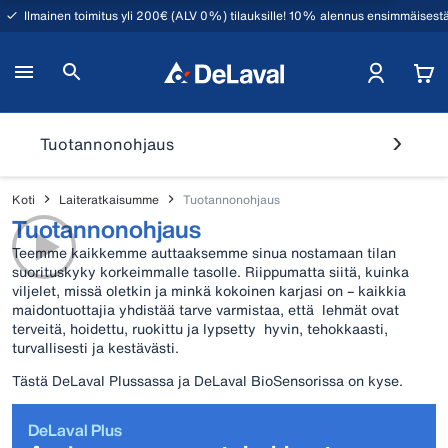
Ilmainen toimitus yli 200€ (ALV 0%) tilauksille! 10% alennus ensimmäisestä
Tuotannonohjaus
Koti
Laiteratkaisumme
Tuotannonohjaus
Tuotannonohjaus
Teemme kaikkemme auttaaksemme sinua nostamaan tilan
suorituskyky korkeimmalle tasolle. Riippumatta siitä, kuinka
viljelet, missä oletkin ja minkä kokoinen karjasi on – kaikkia
maidontuottajia yhdistää tarve varmistaa, että lehmät ovat
terveitä, hoidettu, ruokittu ja lypsetty hyvin, tehokkaasti,
turvallisesti ja kestävästi.
Tästä DeLaval Plussassa ja DeLaval BioSensorissa on kyse.
DeLaval Plus