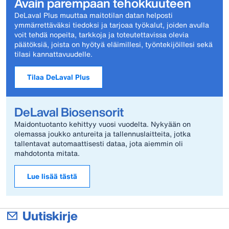
Avain parempaan tehokkuuteen
DeLaval Plus muuttaa maitotilan datan helposti
ymmärrettäväksi tiedoksi ja tarjoaa työkalut, joiden avulla
voit tehdä nopeita, tarkkoja ja toteutettavissa olevia
päätöksiä, joista on hyötyä eläimillesi, työntekijöillesi sekä
tilasi kannattavuudelle.
Tilaa DeLaval Plus
DeLaval Biosensorit
Maidontuotanto kehittyy vuosi vuodelta. Nykyään on
olemassa joukko antureita ja tallennuslaitteita, jotka
tallentavat automaattisesti dataa, jota aiemmin oli
mahdotonta mitata.
Lue lisää tästä
Uutiskirje