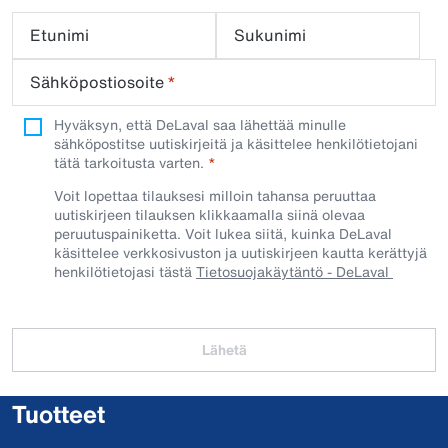
Etunimi
Sukunimi
Sähköpostiosoite
*
Hyväksyn, että DeLaval saa lähettää minulle
sähköpostitse uutiskirjeitä ja käsittelee henkilötietojani
tätä tarkoitusta varten.
Voit lopettaa tilauksesi milloin tahansa peruuttaa
uutiskirjeen tilauksen klikkaamalla siinä olevaa
peruutuspainiketta. Voit lukea siitä, kuinka DeLaval
käsittelee verkkosivuston ja uutiskirjeen kautta kerättyjä
henkilötietojasi tästä
Tietosuojakäytäntö - DeLaval
Lähetä
Tuotteet