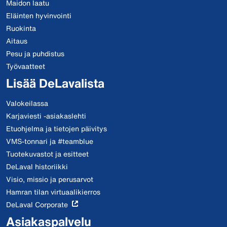
Maidon laatu
Eläinten hyvinvointi
Ruokinta
Aitaus
Pesu ja puhdistus
Työvaatteet
Lisää DeLavalista
Valokeilassa
Karjaviesti -asiakaslehti
Etuohjelma ja tietojen päivitys
VMS-tonnari ja #teamblue
Tuotekuvastot ja esitteet
DeLaval historiikki
Visio, missio ja perusarvot
Hamran tilan virtuaalikierros
DeLaval Corporate
Asiakaspalvelu