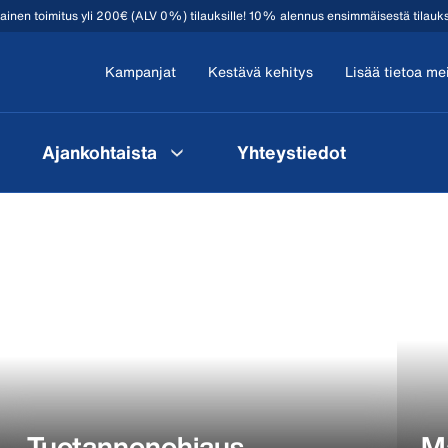
mainen toimitus yli 200€ (ALV 0%) tilauksille! 10% alennus ensimmäisestä tilauk
Kampanjat
Kestävä kehitys
Lisää tietoa me
Ajankohtaista
Yhteystiedot
Tuotannonohjaus
M