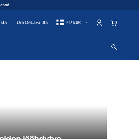
sesta!
istä
Ura DeLavalilla
FI / EUR
aidon jäähdytys