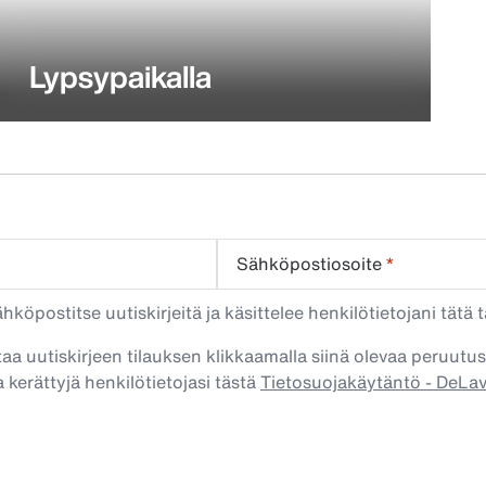
Lypsypaikalla
Sähköpostiosoite
*
köpostitse uutiskirjeitä ja käsittelee henkilötietojani tätä t
taa uutiskirjeen tilauksen klikkaamalla siinä olevaa peruutus
 kerättyjä henkilötietojasi tästä
Tietosuojakäytäntö - DeLa