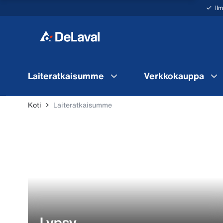
Il
Laiteratkaisumme
Verkkokauppa
Koti
Laiteratkaisumme
Lypsy