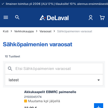
Ilmainen toimitus yli 200€ (ALV 0%) tilauksille! 10% alennus ensimmäisestä
Koti
Verkkokauppa
Varaosat
Sähköpaimenien varaosat
Sähköpaimenien varaosat
10 Tuotteet
latest
Akkukaapelit EBMRC paimenelle
2150045174
Muutama kpl jäljellä
23,00 €