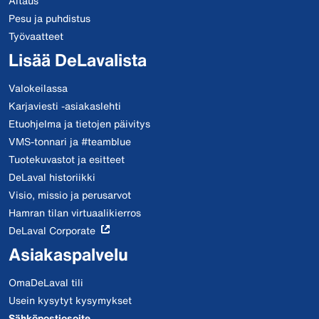
Aitaus
Pesu ja puhdistus
Työvaatteet
Lisää DeLavalista
Valokeilassa
Karjaviesti -asiakaslehti
Etuohjelma ja tietojen päivitys
VMS-tonnari ja #teamblue
Tuotekuvastot ja esitteet
DeLaval historiikki
Visio, missio ja perusarvot
Hamran tilan virtuaalikierros
DeLaval Corporate
Asiakaspalvelu
OmaDeLaval tili
Usein kysytyt kysymykset
Sähköpostiosoite