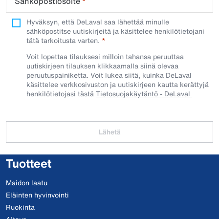
Sähköpostiosoite
*
Hyväksyn, että DeLaval saa lähettää minulle
sähköpostitse uutiskirjeitä ja käsittelee henkilötietojani
tätä tarkoitusta varten.
Voit lopettaa tilauksesi milloin tahansa peruuttaa
uutiskirjeen tilauksen klikkaamalla siinä olevaa
peruutuspainiketta. Voit lukea siitä, kuinka DeLaval
käsittelee verkkosivuston ja uutiskirjeen kautta kerättyjä
henkilötietojasi tästä
Tietosuojakäytäntö - DeLaval
Lähetä
Tuotteet
Maidon laatu
Eläinten hyvinvointi
Ruokinta