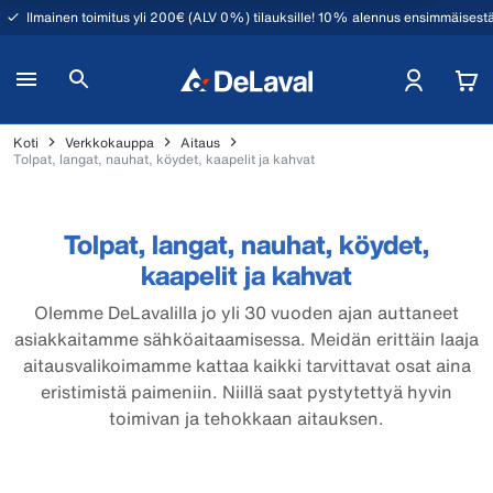
Ilmainen toimitus yli 200€ (ALV 0%) tilauksille! 10% alennus ensimmäisestä
Koti
Verkkokauppa
Aitaus
Tolpat, langat, nauhat, köydet, kaapelit ja kahvat
Tolpat, langat, nauhat, köydet,
kaapelit ja kahvat
Olemme DeLavalilla jo yli 30 vuoden ajan auttaneet
asiakkaitamme sähköaitaamisessa. Meidän erittäin laaja
aitausvalikoimamme kattaa kaikki tarvittavat osat aina
eristimistä paimeniin. Niillä saat pystytettyä hyvin
toimivan ja tehokkaan aitauksen.