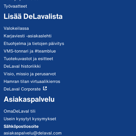
Työvaatteet
Lisää DeLavalista
Valokeilassa
Karjaviesti -asiakaslehti
Etuohjelma ja tietojen päivitys
VMS-tonnari ja #teamblue
Tuotekuvastot ja esitteet
DeLaval historiikki
Visio, missio ja perusarvot
Hamran tilan virtuaalikierros
DeLaval Corporate
Asiakaspalvelu
OmaDeLaval tili
Usein kysytyt kysymykset
Sähköpostiosoite
asiakaspalvelu@delaval.com