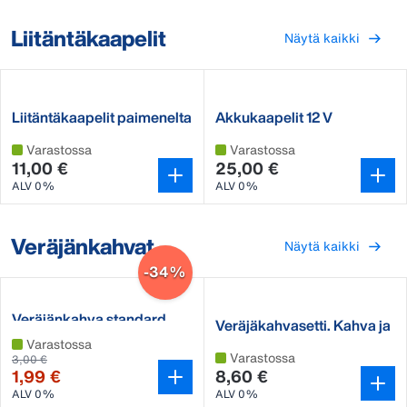
Liitäntäkaapelit
Näytä kaikki
Liitäntäkaapelit paimenelta
Akkukaapelit 12 V
nauhalle
paimenakulle
Varastossa
Varastossa
11,00 €
25,00 €
ALV 0%
ALV 0%
Veräjänkahvat
Näytä kaikki
-34%
Veräjänkahva standard
Veräjäkahvasetti. Kahva ja
2 eristintä.
Varastossa
Varastossa
3,00 €
1,99 €
8,60 €
ALV 0%
ALV 0%