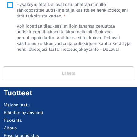
Hyväksyn, että DeLaval saa lähettää minulle
sähköpostitse uutiskirjeitä ja käsittelee henkilötietojani
tätä tarkoitusta varten.
Voit lopettaa tilauksesi milloin tahansa peruuttaa
uutiskirjeen tilauksen klikkaamalla siinä olevaa
peruutuspainiketta. Voit lukea siitä, kuinka DeLaval
käsittelee verkkosivuston ja uutiskirjeen kautta kerättyjä
henkilötietojasi tästä
Tietosuojakäytäntö - DeLaval
Lähetä
Tuotteet
Maidon laatu
Eläinten hyvinvointi
Ruokinta
Aitaus
Pesu ja puhdistus