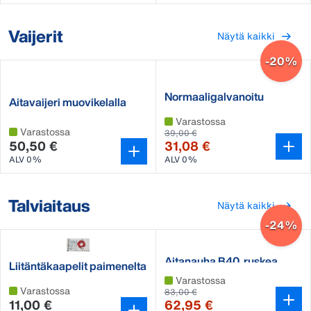
Vaijerit
Näytä kaikki
-20%
Normaaligalvanoitu
Aitavaijeri muovikelalla
aitalanka
Varastossa
Varastossa
39,00 €
50,50 €
31,08 €
ALV 0%
ALV 0%
Talviaitaus
Näytä kaikki
-24%
Aitanauha B40, ruskea
Liitäntäkaapelit paimenelta
nauhalle
Varastossa
Varastossa
83,00 €
11,00 €
62,95 €