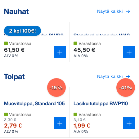
Nauhat
Näytä kaikki
2 kpl 100€!
Premium aitanauha BWR9
Standard aitanauha W40
Varastossa
Varastossa
61,50 €
45,50 €
ALV 0%
ALV 0%
Tolpat
Näytä kaikki
-15%
-41%
Muovitolppa, Standard 105
Lasikuitutolppa BWP110
cm
lehmille.
Varastossa
Varastossa
3,30 €
3,40 €
2,79 €
1,99 €
ALV 0%
ALV 0%