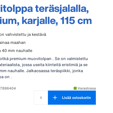
tolppa teräsjalalla,
um, karjalle, 115 cm
on vahvistettu ja kestävä
ainaa maahan
a 40 mm nauhalle
itkä premium muovitolpan . Se on valmistettu
eriaalista, jossa useita kiinteitä eristimiä ja se
 mm nauhalle. Jalkaosassa teräspiikki, jonka
pa on .
87896404
Varastossa
Lisää ostoskoriin
Tuotteen määrä on 1