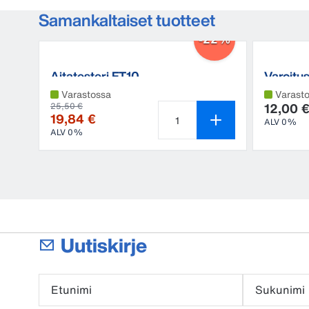
Samankaltaiset tuotteet
-22%
Aitatesteri FT10
Varoitus
Varastossa
Varast
12,00 
25,50 €
19,84 €
ALV 0%
ALV 0%
Tuotteen määrä on 1
Uutiskirje
Etunimi
Sukunimi