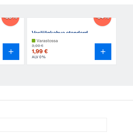
-33%
-34%
Veräjänkahva standard
Varastossa
3,00 €
1,99 €
ALV 0%