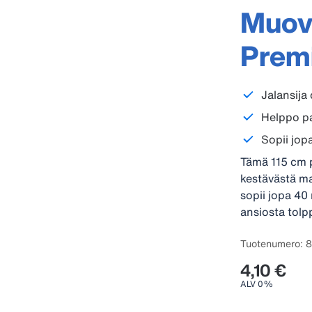
Muovi
Premi
Jalansija 
Helppo p
Sopii jop
Tämä 115 cm p
kestävästä mat
sopii jopa 40
ansiosta tolp
Tuotenumero: 
4,10 €
ALV 0%