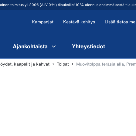
mainen toimitus yli 200€ (ALV 0%) tilauksille! 10% alennus ensimmäisestä tilauk
Kampanjat
Kestävä kehitys
Lisää tietoa me
Ajankohtaista
Yhteystiedot
köydet, kaapelit ja kahvat
Tolpat
Muovitolppa teräsjalalla, Prem