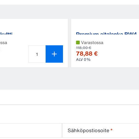
kyltti
Premium aitalanka BW4
ossa
Varastossa
€
118,00 €
78,88 €
ALV 0%
Tuotteen määrä on 1
Sähköpostiosoite
*