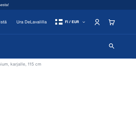
sesta!
istä
Ura DeLavalilla
FI / EUR
ium, karjalle, 115 cm