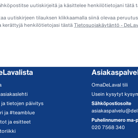
köpostitse uutiskirjeitä ja käsittelee henkilötietojani tätä t
taa uutiskirjeen tilauksen klikkaamalla siinä olevaa peruutus
 kerättyjä henkilötietojasi tästä
Tietosuojakäytäntö - DeLa
eLavalista
Asiakaspalve
a
OmaDeLaval tili
-asiakaslehti
Usein kysytyt kysy
ja tietojen päivitys
Sähköpostiosoite
asiakaspalvelu@del
i ja #teamblue
Puhelinnumero ma-p
ot ja esitteet
020 7568 340
toriikki