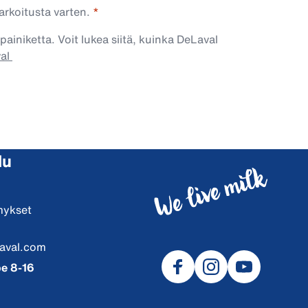
arkoitusta varten.
painiketta. Voit lukea siitä, kuinka DeLaval
val
lu
mykset
aval.com
e 8-16