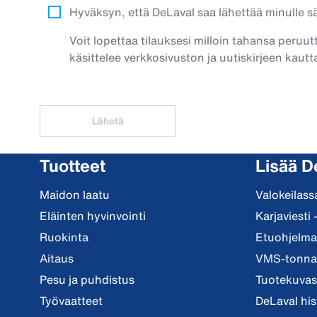
Hyväksyn, että DeLaval saa lähettää minulle säh
Voit lopettaa tilauksesi milloin tahansa peruut
käsittelee verkkosivuston ja uutiskirjeen kautta
Lähetä
Tuotteet
Lisää D
Maidon laatu
Valokeilass
Eläinten hyvinvointi
Karjaviesti 
Ruokinta
Etuohjelma 
Aitaus
VMS-tonnar
Pesu ja puhdistus
Tuotekuvast
Työvaatteet
DeLaval his