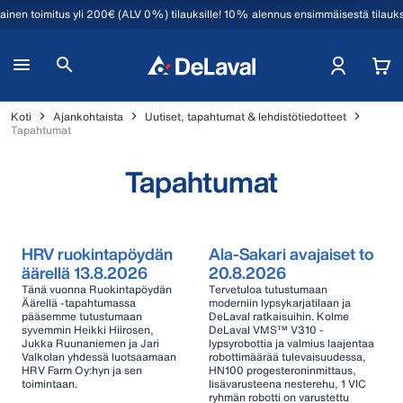
mainen toimitus yli 200€ (ALV 0%) tilauksille! 10% alennus ensimmäisestä tilauk
Koti
Ajankohtaista
Uutiset, tapahtumat & lehdistötiedotteet
Tapahtumat
Tapahtumat
HRV ruokintapöydän
Ala-Sakari avajaiset to
äärellä 13.8.2026
20.8.2026
Tänä vuonna Ruokintapöydän
Tervetuloa tutustumaan
Äärellä -tapahtumassa
moderniin lypsykarjatilaan ja
pääsemme tutustumaan
DeLaval ratkaisuihin. Kolme
syvemmin Heikki Hiirosen,
DeLaval VMS™ V310 -
Jukka Ruunaniemen ja Jari
lypsyrobottia ja valmius laajentaa
Valkolan yhdessä luotsaamaan
robottimäärää tulevaisuudessa,
HRV Farm Oy:hyn ja sen
HN100 progesteroninmittaus,
toimintaan.
lisävarusteena nesterehu, 1 VIC
ryhmän robotti on varustettu