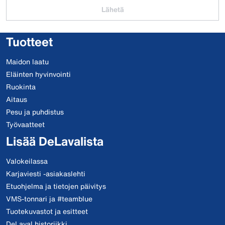
Lähetä
Tuotteet
Maidon laatu
Eläinten hyvinvointi
Ruokinta
Aitaus
Pesu ja puhdistus
Työvaatteet
Lisää DeLavalista
Valokeilassa
Karjaviesti -asiakaslehti
Etuohjelma ja tietojen päivitys
VMS-tonnari ja #teamblue
Tuotekuvastot ja esitteet
DeLaval historiikki