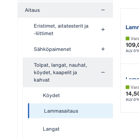
Aitaus
Eristimet, aitatesterit ja
Lamm
-liittimet
Var
109,
Sähköpaimenet
ALV 0
Tolpat, langat, nauhat,
köydet, kaapelit ja
Lamm
kahvat
Var
14,5
Köydet
ALV 0
Lammasaitaus
Langat