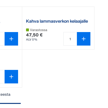
,
Kahva lammasverkon kelaajalle
Varastossa
47,50 €
ALV 0%
teen määrä on 1
Tuotteen määrä on 1
teen määrä on 1
teesta