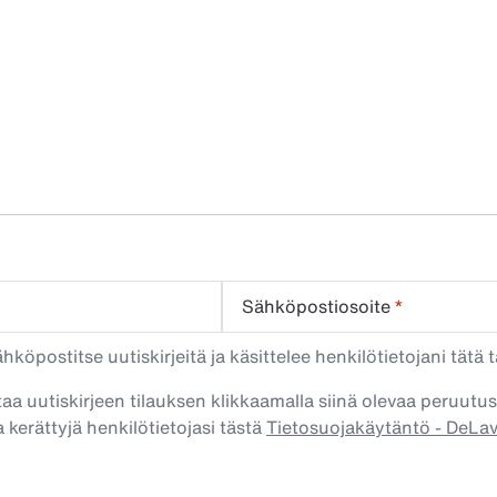
Sähköpostiosoite
*
köpostitse uutiskirjeitä ja käsittelee henkilötietojani tätä t
taa uutiskirjeen tilauksen klikkaamalla siinä olevaa peruutus
 kerättyjä henkilötietojasi tästä
Tietosuojakäytäntö - DeLa