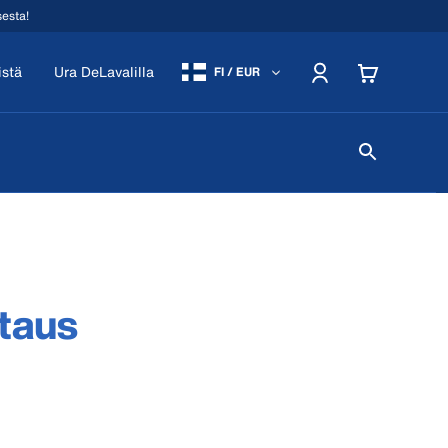
sesta!
istä
Ura DeLavalilla
FI / EUR
taus