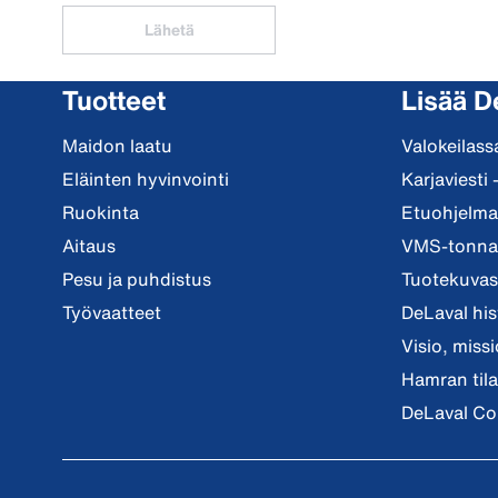
Lähetä
Tuotteet
Lisää D
Maidon laatu
Valokeilass
Eläinten hyvinvointi
Karjaviesti 
Ruokinta
Etuohjelma 
Aitaus
VMS-tonnar
Pesu ja puhdistus
Tuotekuvast
Työvaatteet
DeLaval his
Visio, miss
Hamran tila
DeLaval Co