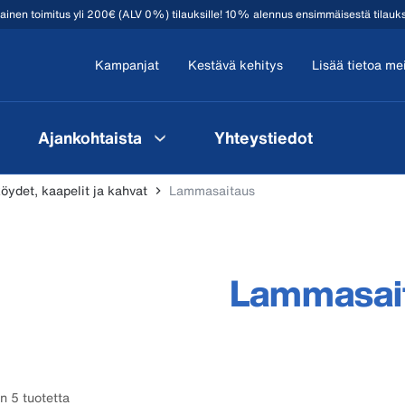
mainen toimitus yli 200€ (ALV 0%) tilauksille! 10% alennus ensimmäisestä tilauk
Kampanjat
Kestävä kehitys
Lisää tietoa me
Ajankohtaista
Yhteystiedot
köydet, kaapelit ja kahvat
Lammasaitaus
Lammasai
n 5 tuotetta