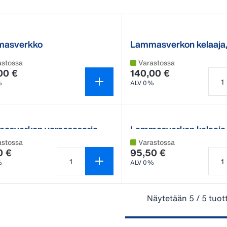
asverkko
Lammasverkon kelaaja
lisätanko
astossa
Varastossa
00 €
140,00 €
%
ALV 0%
Tuot
asverkon varaosasarja
Lammasverkon kelaaja
astossa
Varastossa
0 €
95,50 €
%
ALV 0%
Tuotteen määrä on 1
Tuot
Näytetään 5 / 5 tuot