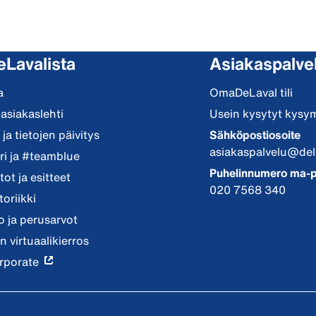
eLavalista
Asiakaspalve
a
OmaDeLaval tili
-asiakaslehti
Usein kysytyt kysy
ja tietojen päivitys
Sähköpostiosoite
asiakaspalvelu@del
i ja #teamblue
Puhelinnumero ma-p
ot ja esitteet
020 7568 340
toriikki
io ja perusarvot
n virtuaalikierros
rporate