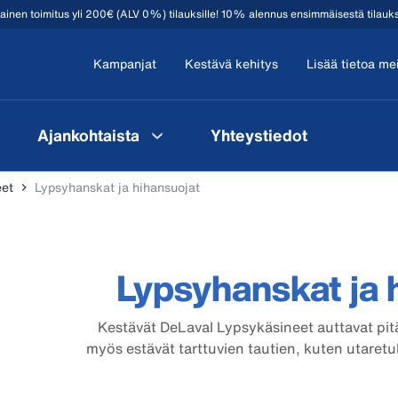
mainen toimitus yli 200€ (ALV 0%) tilauksille! 10% alennus ensimmäisestä tilauk
Kampanjat
Kestävä kehitys
Lisää tietoa me
Ajankohtaista
Yhteystiedot
eet
Lypsyhanskat ja hihansuojat
Lypsyhanskat ja 
Kestävät DeLaval Lypsykäsineet auttavat pi
myös estävät tarttuvien tautien, kuten utaretu