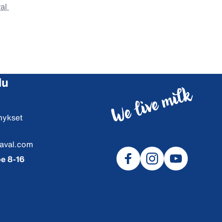
val
lu
mykset
aval.com
e 8-16