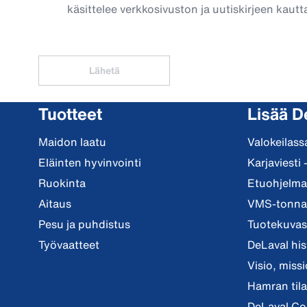
käsittelee verkkosivuston ja uutiskirjeen kautta
Lähetä
Tuotteet
Lisää D
Maidon laatu
Valokeilass
Eläinten hyvinvointi
Karjaviesti 
Ruokinta
Etuohjelma 
Aitaus
VMS-tonnar
Pesu ja puhdistus
Tuotekuvast
Työvaatteet
DeLaval his
Visio, miss
Hamran tila
DeLaval Co