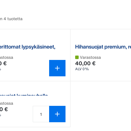
n 4 tuotetta
rittomat lypsykäsineet,
Hihansuojat premium, re
iä
astossa
Varastossa
0 €
40,00 €
%
ALV 0%
nsuojat kuminauhalla
astossa
0 €
%
Tuotteen määrä on 1