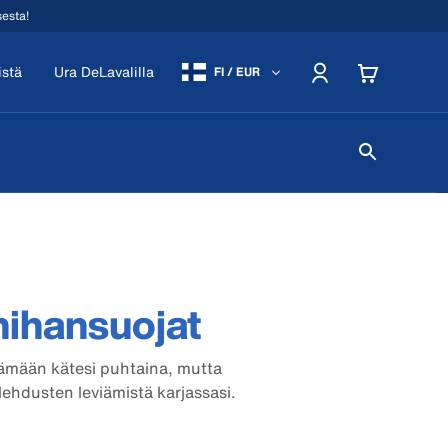
sesta!
istä
Ura DeLavalilla
FI / EUR
hihansuojat
tämään kätesi puhtaina, mutta
lehdusten leviämistä karjassasi.