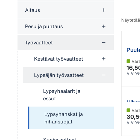
Aitaus
Näytetää
Pesu ja puhtaus
Työvaatteet
Puute
nitriil
Kestävät työvaatteet
Var
16,5
ALV 0
Lypsäjän työvaatteet
Lypsyhaalarit ja
essut
Hiha
Var
Lypsyhanskat ja
30,5
hihansuojat
ALV 0
Suojavaatteet