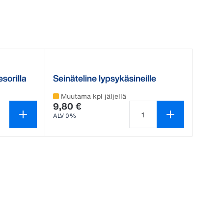
sorilla
Seinäteline lypsykäsineille
Muutama kpl jäljellä
9,80 €
ALV 0%
Tuotteen määrä on 1