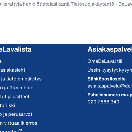
 kerättyjä henkilötietojasi tästä
Tietosuojakäytäntö - DeLa
eLavalista
Asiakaspalve
a
OmaDeLaval tili
-asiakaslehti
Usein kysytyt kysy
ja tietojen päivitys
Sähköpostiosoite
asiakaspalvelu@del
i ja #teamblue
Puhelinnumero ma-p
ot ja esitteet
020 7568 340
toriikki
io ja perusarvot
n virtuaalikierros
rporate