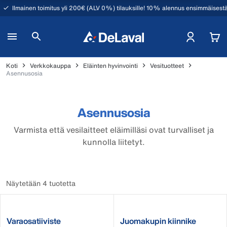
Ilmainen toimitus yli 200€ (ALV 0%) tilauksille! 10% alennus ensimmäisestä
Koti
Verkkokauppa
Eläinten hyvinvointi
Vesituotteet
Asennusosia
Asennusosia
Varmista että vesilaitteet eläimilläsi ovat turvalliset ja
kunnolla liitetyt.
Näytetään 4 tuotetta
Varaosatiiviste
Juomakupin kiinnike