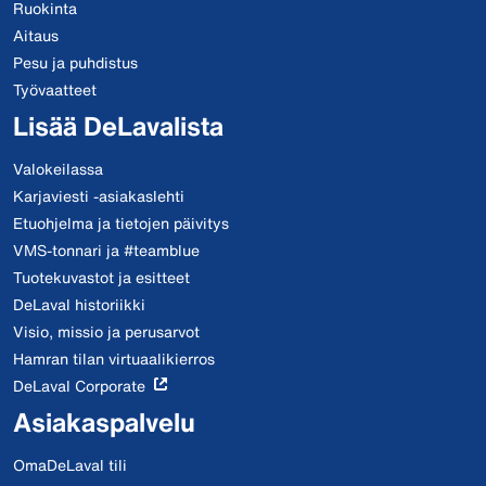
Ruokinta
Aitaus
Pesu ja puhdistus
Työvaatteet
Lisää DeLavalista
Valokeilassa
Karjaviesti -asiakaslehti
Etuohjelma ja tietojen päivitys
VMS-tonnari ja #teamblue
Tuotekuvastot ja esitteet
DeLaval historiikki
Visio, missio ja perusarvot
Hamran tilan virtuaalikierros
DeLaval Corporate
Asiakaspalvelu
OmaDeLaval tili