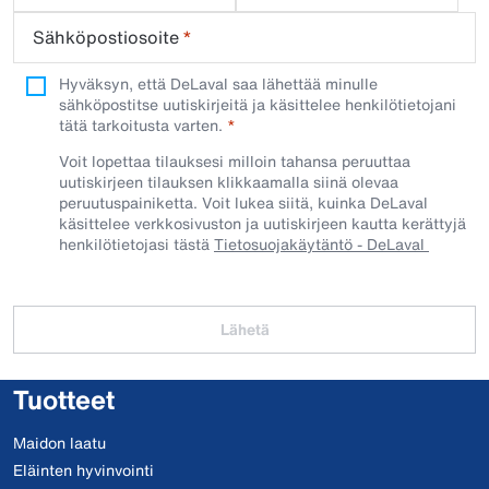
Sähköpostiosoite
*
Hyväksyn, että DeLaval saa lähettää minulle
sähköpostitse uutiskirjeitä ja käsittelee henkilötietojani
tätä tarkoitusta varten.
Voit lopettaa tilauksesi milloin tahansa peruuttaa
uutiskirjeen tilauksen klikkaamalla siinä olevaa
peruutuspainiketta. Voit lukea siitä, kuinka DeLaval
käsittelee verkkosivuston ja uutiskirjeen kautta kerättyjä
henkilötietojasi tästä
Tietosuojakäytäntö - DeLaval
Lähetä
Tuotteet
Maidon laatu
Eläinten hyvinvointi