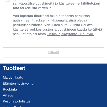
sähköpostitse uutiskirjeitä ja käsittelee henkilötietojani
tätä tarkoitusta varten.
Voit lopettaa tilauksesi milloin tahansa peruuttaa
uutiskirjeen tilauksen klikkaamalla siinä olevaa
peruutuspainiketta. Voit lukea siitä, kuinka DeLaval
käsittelee verkkosivuston ja uutiskirjeen kautta kerättyjä
henkilötietojasi tästä
Tietosuojakäytäntö - DeLaval
Lähetä
Tuotteet
Maidon laatu
Eläinten hyvinvointi
Ruokinta
Aitaus
Pesu ja puhdistus