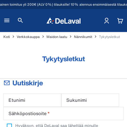
mainen toimitus yli 200€ (ALV 0%) tilauksille! 10% alennus ensimmäisestä tilauk
Koti
Verkkokauppa
Maidon laatu
Nännikumit
Tykytysletkut
Tykytysletkut
Uutiskirje
Etunimi
Sukunimi
Sähköpostiosoite
*
Hyväksyn, että DeLaval saa lähettää minulle