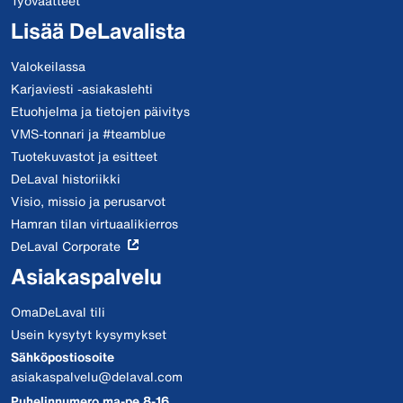
Työvaatteet
Lisää DeLavalista
Valokeilassa
Karjaviesti -asiakaslehti
Etuohjelma ja tietojen päivitys
VMS-tonnari ja #teamblue
Tuotekuvastot ja esitteet
DeLaval historiikki
Visio, missio ja perusarvot
Hamran tilan virtuaalikierros
DeLaval Corporate
Asiakaspalvelu
OmaDeLaval tili
Usein kysytyt kysymykset
Sähköpostiosoite
asiakaspalvelu@delaval.com
Puhelinnumero ma-pe 8-16