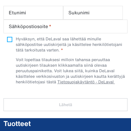
Etunimi
Sukunimi
Sähköpostiosoite
*
Hyväksyn, että DeLaval saa lähettää minulle
sähköpostitse uutiskirjeitä ja käsittelee henkilötietojani
tätä tarkoitusta varten.
Voit lopettaa tilauksesi milloin tahansa peruuttaa
uutiskirjeen tilauksen klikkaamalla siinä olevaa
peruutuspainiketta. Voit lukea siitä, kuinka DeLaval
käsittelee verkkosivuston ja uutiskirjeen kautta kerättyjä
henkilötietojasi tästä
Tietosuojakäytäntö - DeLaval
Lähetä
Tuotteet