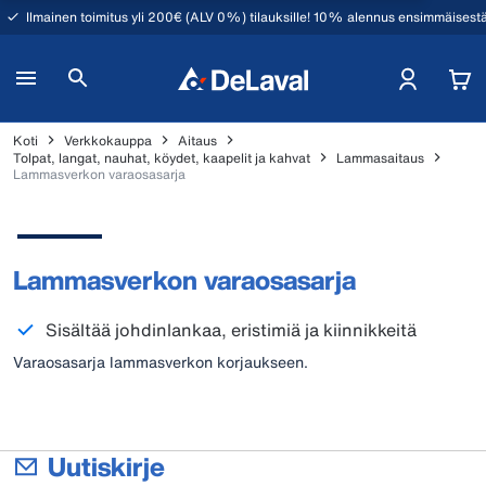
Ilmainen toimitus yli 200€ (ALV 0%) tilauksille! 10% alennus ensimmäisestä
Koti
Verkkokauppa
Aitaus
Tolpat, langat, nauhat, köydet, kaapelit ja kahvat
Lammasaitaus
Lammasverkon varaosasarja
Lammasverkon varaosasarja
Sisältää johdinlankaa, eristimiä ja kiinnikkeitä
Varaosasarja lammasverkon korjaukseen.
Uutiskirje