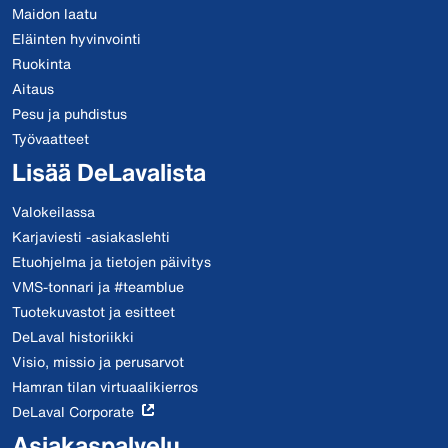
Maidon laatu
Eläinten hyvinvointi
Ruokinta
Aitaus
Pesu ja puhdistus
Työvaatteet
Lisää DeLavalista
Valokeilassa
Karjaviesti -asiakaslehti
Etuohjelma ja tietojen päivitys
VMS-tonnari ja #teamblue
Tuotekuvastot ja esitteet
DeLaval historiikki
Visio, missio ja perusarvot
Hamran tilan virtuaalikierros
DeLaval Corporate
Asiakaspalvelu