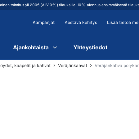
mainen toimitus yli 200€ (ALV 0%) tilauksille! 10% alennus ensimmäisestä tilauk
Kampanjat
Kestävä kehitys
Lisää tietoa me
Ajankohtaista
Yhteystiedot
köydet, kaapelit ja kahvat
Veräjänkahvat
Veräjänkahva polykar