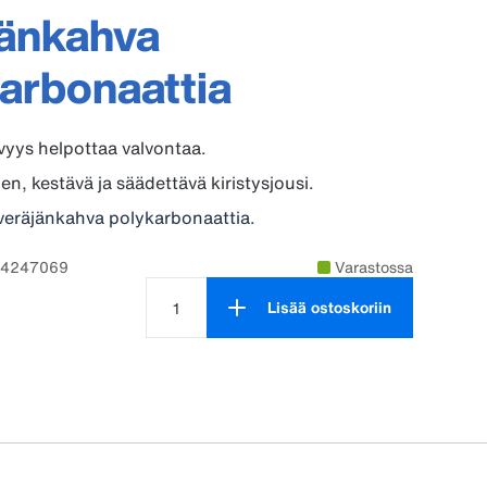
jänkahva
arbonaattia
yys helpottaa valvontaa.
en, kestävä ja säädettävä kiristysjousi.
veräjänkahva polykarbonaattia.
94247069
Varastossa
Lisää ostoskoriin
Tuotteen määrä on 1