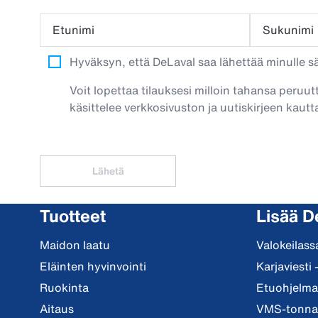
Etunimi
Sukunimi
Hyväksyn, että DeLaval saa lähettää minulle säh
Voit lopettaa tilauksesi milloin tahansa peruut
käsittelee verkkosivuston ja uutiskirjeen kautta
Lähetä
Tuotteet
Lisää D
Maidon laatu
Valokeilass
Eläinten hyvinvointi
Karjaviesti 
Ruokinta
Etuohjelma 
Aitaus
VMS-tonnar