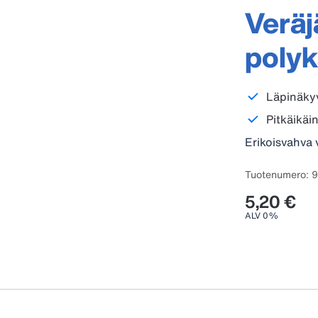
Verä
polyk
Läpinäkyv
Pitkäikäin
Erikoisvahva 
Tuotenumero: 
5,20 €
ALV 0%