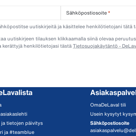
Sähköpostiosoite
*
köpostitse uutiskirjeitä ja käsittelee henkilötietojani tätä t
taa uutiskirjeen tilauksen klikkaamalla siinä olevaa peruutus
 kerättyjä henkilötietojasi tästä
Tietosuojakäytäntö - DeLa
eLavalista
Asiakaspalve
a
OmaDeLaval tili
-asiakaslehti
Usein kysytyt kysy
ja tietojen päivitys
Sähköpostiosoite
asiakaspalvelu@del
i ja #teamblue