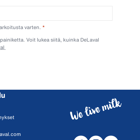
arkoitusta varten.
painiketta. Voit lukea siitä, kuinka DeLaval
val
lu
mykset
aval.com