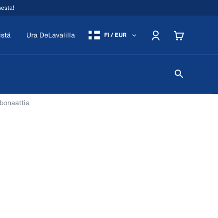
sesta!
istä
Ura DeLavalilla
FI / EUR
bonaattia