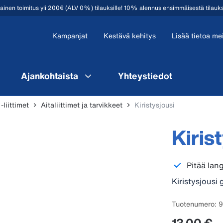
mainen toimitus yli 200€ (ALV 0%) tilauksille! 10% alennus ensimmäisestä tilauk
Kampanjat
Kestävä kehitys
Lisää tietoa me
Ajankohtaista
Yhteystiedot
-liittimet
Aitaliittimet ja tarvikkeet
Kiristysjousi
Kiris
Pitää lan
Kiristysjousi 
Tuotenumero: 