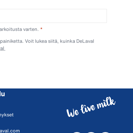
arkoitusta varten.
painiketta. Voit lukea siitä, kuinka DeLaval
val
lu
mykset
aval.com