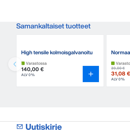
Samankaltaiset tuotteet
High tensile kolmoisgalvanoitu
Normaal
aitalanka
Varastossa
Varast
140,00 €
39,00 €
31,08 
ALV 0%
ALV 0%
Uutiskirje