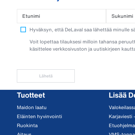
Etunimi
Sukunimi
Hyväksyn, että DeLaval saa lähettää minulle säh
Voit lopettaa tilauksesi milloin tahansa peruut
käsittelee verkkosivuston ja uutiskirjeen kautta
Lähetä
Tuotteet
Lisää D
Maidon laatu
Valokeilass
Eläinten hyvinvointi
Karjaviesti 
Ruokinta
Etuohjelma 
Aitaus
VMS-tonnar