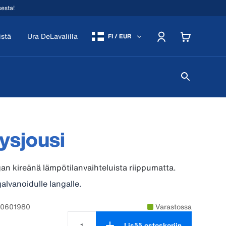
sesta!
istä
Ura DeLavalilla
FI / EUR
tysjousi
gan kireänä lämpötilanvaihteluista riippumatta.
galvanoidulle langalle.
90601980
Varastossa
Lisää ostoskoriin