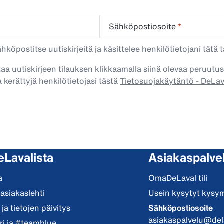
Sähköpostiosoite
*
köpostitse uutiskirjeitä ja käsittelee henkilötietojani tätä t
taa uutiskirjeen tilauksen klikkaamalla siinä olevaa peruutus
 kerättyjä henkilötietojasi tästä
Tietosuojakäytäntö - DeLa
eLavalista
Asiakaspalve
a
OmaDeLaval tili
-asiakaslehti
Usein kysytyt kysy
ja tietojen päivitys
Sähköpostiosoite
asiakaspalvelu@del
i ja #teamblue