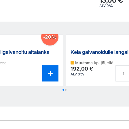
13,00 €
ALV 0%
-20%
igalvanoitu aitalanka
Kela galvanoidulle langal
ossa
Muutama kpl jäljellä
192,00 €
€
ALV 0%
Tuott