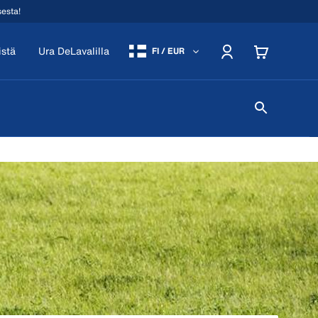
sesta!
istä
Ura DeLavalilla
FI / EUR