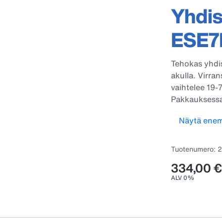
Yhdi
ESE
Tehokas yhdis
akulla. Virra
vaihtelee 19-
Pakkauksessa
yhdistelmäpaim
Näytä ene
hyvissä olosu
aluskasvillis
maadoitussau
Tuotenumero: 
334,00 €
ALV 0%