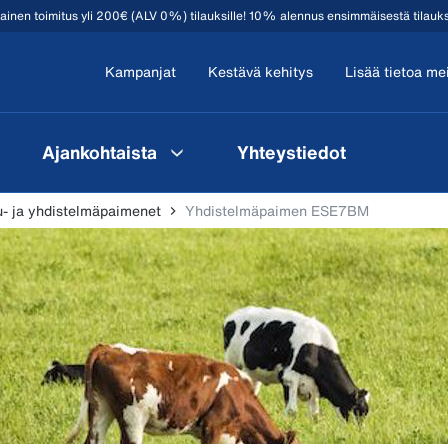
mainen toimitus yli 200€ (ALV 0%) tilauksille! 10% alennus ensimmäisestä tilauk
Kampanjat
Kestävä kehitys
Lisää tietoa me
Ajankohtaista
Yhteystiedot
- ja yhdistelmäpaimenet
Yhdistelmäpaimen ESE7BM