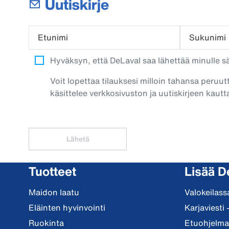
Uutiskirje
Etunimi
Sukunimi
Hyväksyn, että DeLaval saa lähettää minulle säh
Voit lopettaa tilauksesi milloin tahansa peruut
käsittelee verkkosivuston ja uutiskirjeen kautta
Lähetä
Tuotteet
Lisää D
Maidon laatu
Valokeilass
Eläinten hyvinvointi
Karjaviesti 
Ruokinta
Etuohjelma 