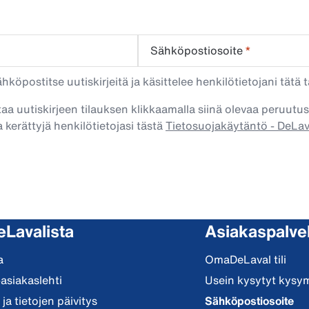
Sähköpostiosoite
*
köpostitse uutiskirjeitä ja käsittelee henkilötietojani tätä t
taa uutiskirjeen tilauksen klikkaamalla siinä olevaa peruutus
 kerättyjä henkilötietojasi tästä
Tietosuojakäytäntö - DeLa
eLavalista
Asiakaspalve
a
OmaDeLaval tili
-asiakaslehti
Usein kysytyt kysy
ja tietojen päivitys
Sähköpostiosoite