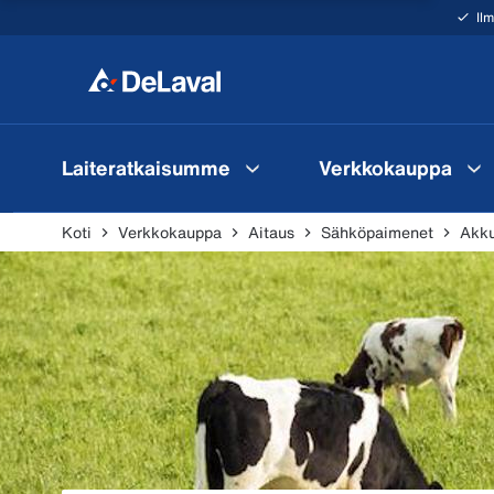
Il
Laiteratkaisumme
Verkkokauppa
Koti
Verkkokauppa
Aitaus
Sähköpaimenet
Akku