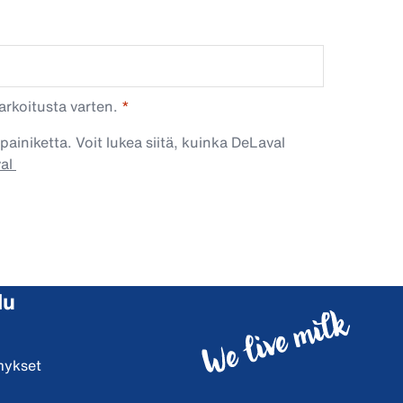
arkoitusta varten.
painiketta. Voit lukea siitä, kuinka DeLaval
val
lu
mykset