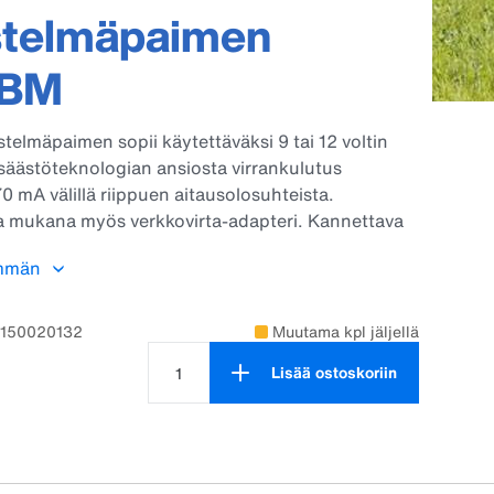
stelmäpaimen
7BM
telmäpaimen sopii käytettäväksi 9 tai 12 voltin
nsäästöteknologian ansiosta virrankulutus
70 mA välillä riippuen aitausolosuhteista.
 mukana myös verkkovirta-adapteri. Kannettava
en sopii kaikille eläinlajeille, aidan pituus
mmän
hteissa jopa 7 kilometriä, vahvan
uuden aidassakin 1,2 kilometriä. Suositeltu
vojen lukumäärä 1 kpl.
2150020132
Muutama kpl jäljellä
Lisää ostoskoriin
Tuotteen määrä on 1