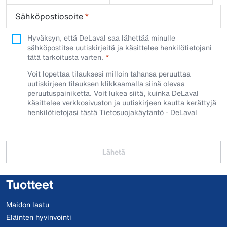
Sähköpostiosoite
*
Hyväksyn, että DeLaval saa lähettää minulle
sähköpostitse uutiskirjeitä ja käsittelee henkilötietojani
tätä tarkoitusta varten.
Voit lopettaa tilauksesi milloin tahansa peruuttaa
uutiskirjeen tilauksen klikkaamalla siinä olevaa
peruutuspainiketta. Voit lukea siitä, kuinka DeLaval
käsittelee verkkosivuston ja uutiskirjeen kautta kerättyjä
henkilötietojasi tästä
Tietosuojakäytäntö - DeLaval
Lähetä
Tuotteet
Maidon laatu
Eläinten hyvinvointi