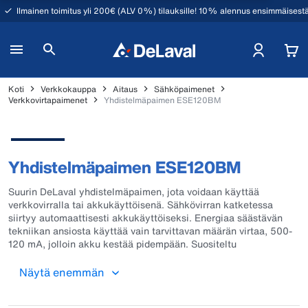
Ilmainen toimitus yli 200€ (ALV 0%) tilauksille! 10% alennus ensimmäisestä
Koti
Verkkokauppa
Aitaus
Sähköpaimenet
Verkkovirtapaimenet
Yhdistelmäpaimen ESE120BM
Yhdistelmäpaimen ESE120BM
Suurin DeLaval yhdistelmäpaimen, jota voidaan käyttää
verkkovirralla tai akkukäyttöisenä. Sähkövirran katketessa
siirtyy automaattisesti akkukäyttöiseksi. Energiaa säästävän
tekniikan ansiosta käyttää vain tarvittavan määrän virtaa, 500-
120 mA, jolloin akku kestää pidempään. Suositeltu
maadoitussauvojen lukumäärä 2kpl.
Näytä enemmän