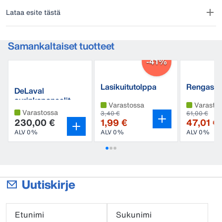
Lataa esite tästä
Samankaltaiset tuotteet
-41%
Lasikuitutolppa
Rengaseri
DeLaval
BWP110 lehmille.
premium
aurinkopaneelit
Varastossa
Varasto
Varastossa
3,40 €
61,00 €
230,00 €
1,99 €
47,01 €
ALV 0%
ALV 0%
ALV 0%
Uutiskirje
Etunimi
Sukunimi