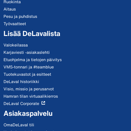
Ruokinta
Aitaus
Pesu ja puhdistus
Työvaatteet
Lisää DeLavalista
Valokeilassa
Karjaviesti -asiakaslehti
Etuohjelma ja tietojen päivitys
VMS-tonnari ja #teamblue
Tuotekuvastot ja esitteet
DeLaval historiikki
Visio, missio ja perusarvot
Hamran tilan virtuaalikierros
DeLaval Corporate
Asiakaspalvelu
OmaDeLaval tili