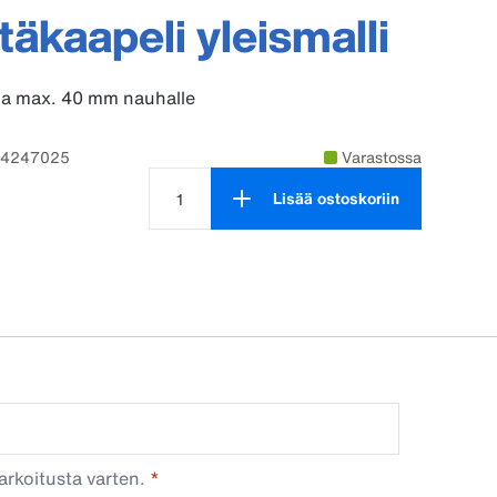
ntäkaapeli yleismalli
ja max. 40 mm nauhalle
94247025
Varastossa
Lisää ostoskoriin
Tuotteen määrä on 1
arkoitusta varten.