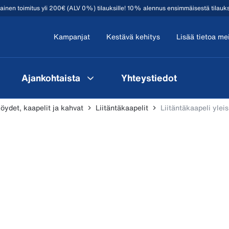
mainen toimitus yli 200€ (ALV 0%) tilauksille! 10% alennus ensimmäisestä tilauk
Kampanjat
Kestävä kehitys
Lisää tietoa me
Ajankohtaista
Yhteystiedot
köydet, kaapelit ja kahvat
Liitäntäkaapelit
Liitäntäkaapeli yleis