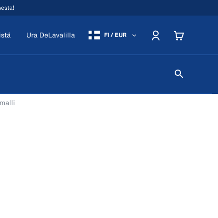
sesta!
istä
Ura DeLavalilla
FI / EUR
malli