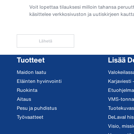
Voit lopettaa tilauksesi milloin tahansa peruut
käsittelee verkkosivuston ja uutiskirjeen kautta
Lähetä
Tuotteet
Lisää D
Maidon laatu
Valokeilass
Eläinten hyvinvointi
Karjaviesti 
Ruokinta
Etuohjelma 
Aitaus
VMS-tonnar
Pesu ja puhdistus
Tuotekuvast
Työvaatteet
DeLaval his
Visio, miss