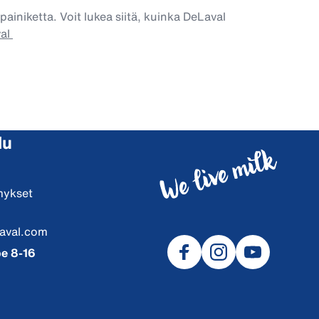
painiketta. Voit lukea siitä, kuinka DeLaval
val
lu
mykset
aval.com
e 8-16