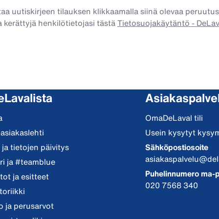
taa uutiskirjeen tilauksen klikkaamalla siinä olevaa peruutus
 kerättyjä henkilötietojasi tästä
Tietosuojakäytäntö - DeLa
eLavalista
Asiakaspalve
a
OmaDeLaval tili
-asiakaslehti
Usein kysytyt kysy
ja tietojen päivitys
Sähköpostiosoite
asiakaspalvelu@del
i ja #teamblue
Puhelinnumero ma-p
ot ja esitteet
020 7568 340
toriikki
io ja perusarvot