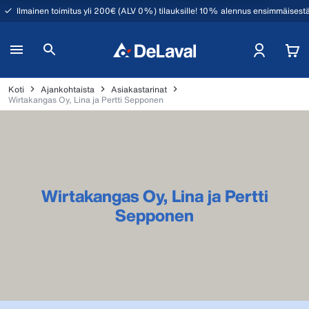
Ilmainen toimitus yli 200€ (ALV 0%) tilauksille! 10% alennus ensimmäisestä
Koti
Ajankohtaista
Asiakastarinat
Wirtakangas Oy, Lina ja Pertti Sepponen
Wirtakangas Oy, Lina ja Pertti
Sepponen