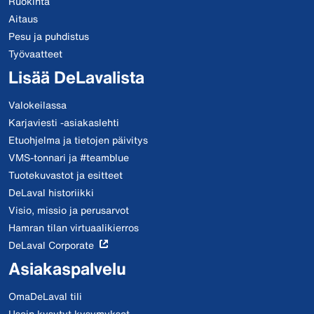
Ruokinta
Aitaus
Pesu ja puhdistus
Työvaatteet
Lisää DeLavalista
Valokeilassa
Karjaviesti -asiakaslehti
Etuohjelma ja tietojen päivitys
VMS-tonnari ja #teamblue
Tuotekuvastot ja esitteet
DeLaval historiikki
Visio, missio ja perusarvot
Hamran tilan virtuaalikierros
DeLaval Corporate
Asiakaspalvelu
OmaDeLaval tili
Usein kysytyt kysymykset