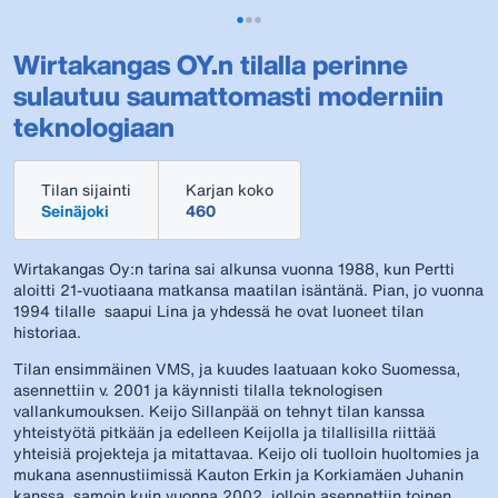
Wirtakangas OY.n tilalla perinne
sulautuu saumattomasti moderniin
teknologiaan
Tilan sijainti
Karjan koko
Seinäjoki
460
Wirtakangas Oy:n tarina sai alkunsa vuonna 1988, kun Pertti
aloitti 21-vuotiaana matkansa maatilan isäntänä. Pian, jo vuonna
1994 tilalle saapui Lina ja yhdessä he ovat luoneet tilan
historiaa.
Tilan ensimmäinen VMS, ja kuudes laatuaan koko Suomessa,
asennettiin v. 2001 ja käynnisti tilalla teknologisen
vallankumouksen. Keijo Sillanpää on tehnyt tilan kanssa
yhteistyötä pitkään ja edelleen Keijolla ja tilallisilla riittää
yhteisiä projekteja ja mitattavaa. Keijo oli tuolloin huoltomies ja
mukana asennustiimissä Kauton Erkin ja Korkiamäen Juhanin
kanssa, samoin kuin vuonna 2002, jolloin asennettiin toinen