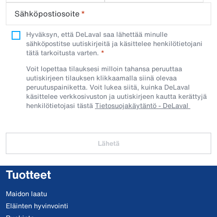
Sähköpostiosoite
*
Hyväksyn, että DeLaval saa lähettää minulle
sähköpostitse uutiskirjeitä ja käsittelee henkilötietojani
tätä tarkoitusta varten.
Voit lopettaa tilauksesi milloin tahansa peruuttaa
uutiskirjeen tilauksen klikkaamalla siinä olevaa
peruutuspainiketta. Voit lukea siitä, kuinka DeLaval
käsittelee verkkosivuston ja uutiskirjeen kautta kerättyjä
henkilötietojasi tästä
Tietosuojakäytäntö - DeLaval
Lähetä
Tuotteet
Maidon laatu
Eläinten hyvinvointi