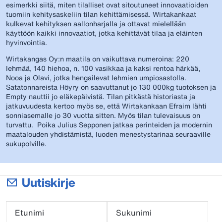
esimerkki siitä, miten tilalliset ovat sitoutuneet innovaatioiden
tuomiin kehitysaskeliin tilan kehittämisessä. Wirtakankaat
kulkevat kehityksen aallonharjalla ja ottavat mielellään
käyttöön kaikki innovaatiot, jotka kehittävät tilaa ja eläinten
hyvinvointia.
Wirtakangas Oy:n maatila on vaikuttava numeroina: 220
lehmää, 140 hiehoa, n. 100 vasikkaa ja kaksi rentoa härkää,
Nooa ja Olavi, jotka hengailevat lehmien umpiosastolla.
Satatonnareista Höyry on saavuttanut jo 130 000kg tuotoksen ja
Empty nauttii jo eläkepäivistä. Tilan pitkästä historiasta ja
jatkuvuudesta kertoo myös se, että Wirtakankaan Efraim lähti
sonniasemalle jo 30 vuotta sitten. Myös tilan tulevaisuus on
turvattu. Poika Julius Sepponen jatkaa perinteiden ja modernin
maatalouden yhdistämistä, luoden menestystarinaa seuraaville
sukupolville.
Uutiskirje
Etunimi
Sukunimi