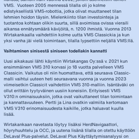
VMS. Vuoteen 2005 mennessä tilalla oli jo kolme
edistyksellistä VMS-robottia, jotka olivat muuttaneet tilan
lehmien hoidon täysin. Mielenkiinto tilan investointeja ja
tuotantoa kohtaan olikin suurta, sillä avoimissa ovissa vieraili
aikansa ennätysmäärä kävijöitä, n. 1200 ihmistä. Vuonna 2013
Wirtakankaalla vaihdettiin kolme uutta VMS Classickia ja kun
yksi vanha jäi vielä toimintaan, tilalla lypsettiin neljällä VMS:llä.
Vaihtaminen sinisestä siniseen todellakin kannatti
Uusi aikakausi lähti käyntiin Wirtakangas Oy:ssä v. 2021 kun
ensimmäinen VMS 310 korvasi jo 18 vuotta palvelleen VMS
Classicin. Vaikutus oli niin huomattava, että seuraava Classic-
malli vaihtui uuteen heti seuraavana vuonna ja vuonna 2023
viimeisetkin Classicit vaihdettiin VMS 310-malliin. Isäntäväki on
ollut erittäin tyytyväinen uusiin koneisiin. Erityisesti VMS
V310:n ominaisuuksiin, jotka ovat vaikuttaneet tilan toimintaan
ja kannattavuuteen. Pertti ja Lina ovatkin valmiita kertomaan
VMS V310 erinomaisuudesta kaikille, jotka haluavat kuulla
lisää.
Wirtakankaan navetasta löytyy lisäksi HerdNavigaattori,
höyryhuuhtelu ja OCC, ja uutena lisänä tilalla on otettu käyttöön
DeLaval Plus-palvelut. DeLaval Plus Käyttäytymisanalyysi on