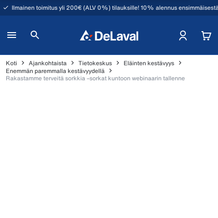
Ilmainen toimitus yli 200€ (ALV 0%) tilauksille! 10% alennus ensimmäisestä
Koti
Ajankohtaista
Tietokeskus
Eläinten kestävyys
Enemmän paremmalla kestävyydellä
Rakastamme terveitä sorkkia –sorkat kuntoon webinaarin tallenne