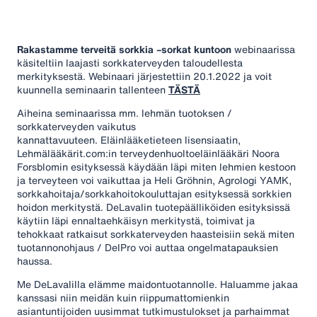
Rakastamme terveitä sorkkia –sorkat kuntoon
webinaarissa
käsiteltiin laajasti sorkkaterveyden taloudellesta
merkityksestä. Webinaari järjestettiin 20.1.2022 ja voit
kuunnella seminaarin tallenteen
TÄSTÄ
Aiheina seminaarissa mm. lehmän tuotoksen /
sorkkaterveyden vaikutus
kannattavuuteen. Eläinlääketieteen lisensiaatin,
Lehmälääkärit.com:in terveydenhuoltoeläinlääkäri Noora
Forsblomin esityksessä käydään läpi miten lehmien kestoon
ja terveyteen voi vaikuttaa ja Heli Gröhnin, Agrologi YAMK,
sorkkahoitaja/sorkkahoitokouluttajan esityksessä sorkkien
hoidon merkitystä. DeLavalin tuotepäälliköiden esityksissä
käytiin läpi ennaltaehkäisyn merkitystä, toimivat ja
tehokkaat ratkaisut sorkkaterveyden haasteisiin sekä miten
tuotannonohjaus / DelPro voi auttaa ongelmatapauksien
haussa.
Me DeLavalilla elämme maidontuotannolle. Haluamme jakaa
kanssasi niin meidän kuin riippumattomienkin
asiantuntijoiden uusimmat tutkimustulokset ja parhaimmat