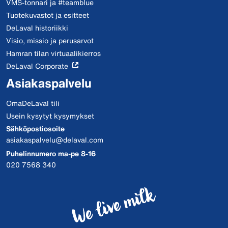
VMS-tonnari ja #teamblue
Tuotekuvastot ja esitteet
DeLaval historiikki
Visio, missio ja perusarvot
Hamran tilan virtuaalikierros
DeLaval Corporate
Asiakaspalvelu
OmaDeLaval tili
Usein kysytyt kysymykset
Sähköpostiosoite
asiakaspalvelu@delaval.com
Puhelinnumero ma-pe 8-16
020 7568 340