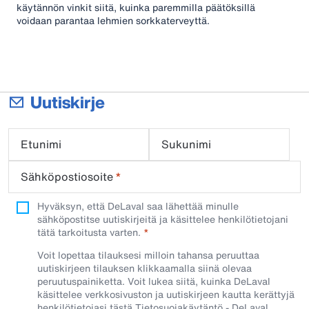
käytännön vinkit siitä, kuinka paremmilla päätöksillä
voidaan parantaa lehmien sorkkaterveyttä.
Uutiskirje
Etunimi
Sukunimi
Sähköpostiosoite
*
Hyväksyn, että DeLaval saa lähettää minulle
sähköpostitse uutiskirjeitä ja käsittelee henkilötietojani
tätä tarkoitusta varten.
Voit lopettaa tilauksesi milloin tahansa peruuttaa
uutiskirjeen tilauksen klikkaamalla siinä olevaa
peruutuspainiketta. Voit lukea siitä, kuinka DeLaval
käsittelee verkkosivuston ja uutiskirjeen kautta kerättyjä
henkilötietojasi tästä
Tietosuojakäytäntö - DeLaval