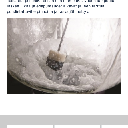
Toisaalta pesuaika ei saa olla liian pitkä. Veden lämpötila
laskee liikaa ja epäpuhtaudet alkavat jälleen tarttua
puhdistettaville pinnoille ja rasva jähmettyy.