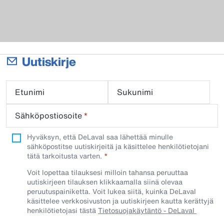
Uutiskirje
Etunimi
Sukunimi
Sähköpostiosoite
*
Hyväksyn, että DeLaval saa lähettää minulle
sähköpostitse uutiskirjeitä ja käsittelee henkilötietojani
tätä tarkoitusta varten.
Voit lopettaa tilauksesi milloin tahansa peruuttaa
uutiskirjeen tilauksen klikkaamalla siinä olevaa
peruutuspainiketta. Voit lukea siitä, kuinka DeLaval
käsittelee verkkosivuston ja uutiskirjeen kautta kerättyjä
henkilötietojasi tästä
Tietosuojakäytäntö - DeLaval