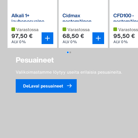
Alkali 1+
Cidmax
CFD100 -
jauhepesuaine
nestemäinen
nestemäin
hapanpesuaine
klooriton
Varastossa
Varastossa
Varastos
emäspesu
97,50 €
68,50 €
95,50 €
ALV 0%
ALV 0%
ALV 0%
Pesuaineet
Valikoimastamme löytyy useita erilaisia ​​pesuaineita.
DeLaval pesuaineet