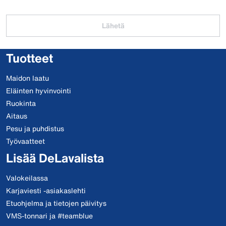
Lähetä
Tuotteet
Maidon laatu
Eläinten hyvinvointi
Ruokinta
Aitaus
Pesu ja puhdistus
Työvaatteet
Lisää DeLavalista
Valokeilassa
Karjaviesti -asiakaslehti
Etuohjelma ja tietojen päivitys
VMS-tonnari ja #teamblue