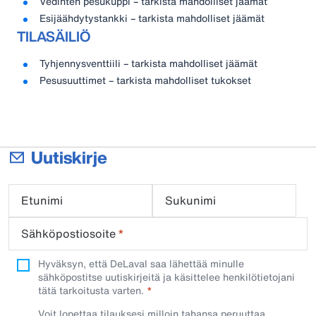
Vedinten pesukuppi – tarkista mahdolliset jäämät
Esijäähdytystankki – tarkista mahdolliset jäämät
TILASÄILIÖ
Tyhjennysventtiili – tarkista mahdolliset jäämät
Pesusuuttimet – tarkista mahdolliset tukokset
Uutiskirje
Etunimi
Sukunimi
Sähköpostiosoite
*
Hyväksyn, että DeLaval saa lähettää minulle
sähköpostitse uutiskirjeitä ja käsittelee henkilötietojani
tätä tarkoitusta varten.
Voit lopettaa tilauksesi milloin tahansa peruuttaa