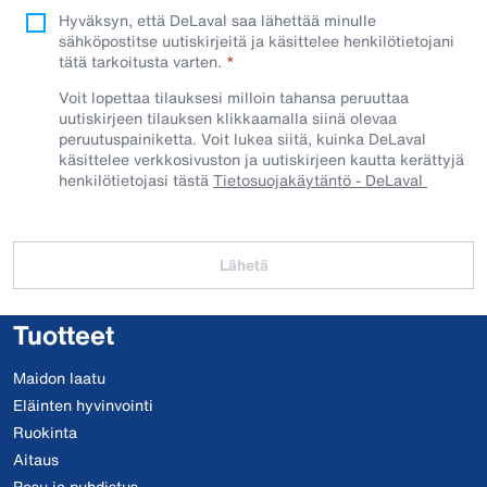
Hyväksyn, että DeLaval saa lähettää minulle
sähköpostitse uutiskirjeitä ja käsittelee henkilötietojani
tätä tarkoitusta varten.
Voit lopettaa tilauksesi milloin tahansa peruuttaa
uutiskirjeen tilauksen klikkaamalla siinä olevaa
peruutuspainiketta. Voit lukea siitä, kuinka DeLaval
käsittelee verkkosivuston ja uutiskirjeen kautta kerättyjä
henkilötietojasi tästä
Tietosuojakäytäntö - DeLaval
Lähetä
Tuotteet
Maidon laatu
Eläinten hyvinvointi
Ruokinta
Aitaus
Pesu ja puhdistus