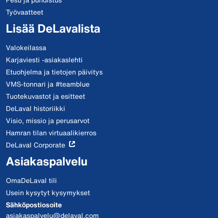
Työvaatteet
Lisää DeLavalista
Valokeilassa
Karjaviesti -asiakaslehti
Etuohjelma ja tietojen päivitys
VMS-tonnari ja #teamblue
Tuotekuvastot ja esitteet
DeLaval historiikki
Visio, missio ja perusarvot
Hamran tilan virtuaalikierros
DeLaval Corporate
Asiakaspalvelu
OmaDeLaval tili
Usein kysytyt kysymykset
Sähköpostiosoite
asiakaspalvelu@delaval.com