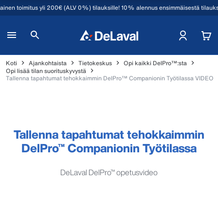
mainen toimitus yli 200€ (ALV 0%) tilauksille! 10% alennus ensimmäisestä tilauk
Koti
Ajankohtaista
Tietokeskus
Opi kaikki DelPro™:sta
Opi lisää tilan suorituskyvystä
Tallenna tapahtumat tehokkaimmin DelPro™ Companionin Työtilassa VIDEO
Tallenna tapahtumat tehokkaimmin
DelPro™ Companionin Työtilassa
DeLaval DelPro™ opetusvideo