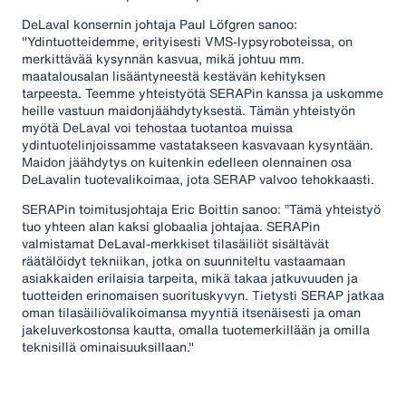
DeLaval konsernin johtaja Paul Löfgren sanoo:
"Ydintuotteidemme, erityisesti VMS-lypsyroboteissa, on
merkittävää kysynnän kasvua, mikä johtuu mm.
maatalousalan lisääntyneestä kestävän kehityksen
tarpeesta. Teemme yhteistyötä SERAPin kanssa ja uskomme
heille vastuun maidonjäähdytyksestä. Tämän yhteistyön
myötä DeLaval voi tehostaa tuotantoa muissa
ydintuotelinjoissamme vastatakseen kasvavaan kysyntään.
Maidon jäähdytys on kuitenkin edelleen olennainen osa
DeLavalin tuotevalikoimaa, jota SERAP valvoo tehokkaasti.
SERAPin toimitusjohtaja Eric Boittin sanoo: ”Tämä yhteistyö
tuo yhteen alan kaksi globaalia johtajaa. SERAPin
valmistamat DeLaval-merkkiset tilasäiliöt sisältävät
räätälöidyt tekniikan, jotka on suunniteltu vastaamaan
asiakkaiden erilaisia tarpeita, mikä takaa jatkuvuuden ja
tuotteiden erinomaisen suorituskyvyn. Tietysti SERAP jatkaa
oman tilasäiliövalikoimansa myyntiä itsenäisesti ja oman
jakeluverkostonsa kautta, omalla tuotemerkillään ja omilla
teknisillä ominaisuuksillaan."