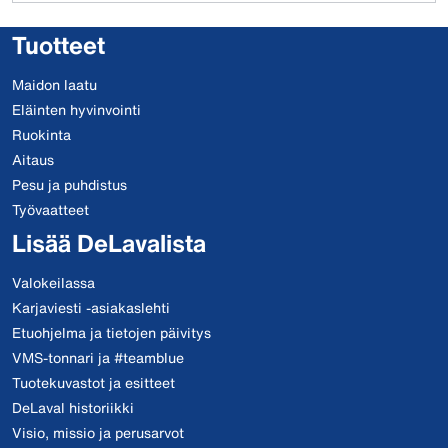
Tuotteet
Maidon laatu
Eläinten hyvinvointi
Ruokinta
Aitaus
Pesu ja puhdistus
Työvaatteet
Lisää DeLavalista
Valokeilassa
Karjaviesti -asiakaslehti
Etuohjelma ja tietojen päivitys
VMS-tonnari ja #teamblue
Tuotekuvastot ja esitteet
DeLaval historiikki
Visio, missio ja perusarvot