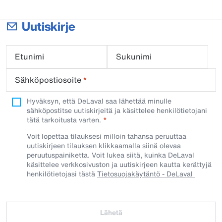
Uutiskirje
Etunimi
Sukunimi
Sähköpostiosoite
*
Hyväksyn, että DeLaval saa lähettää minulle
sähköpostitse uutiskirjeitä ja käsittelee henkilötietojani
tätä tarkoitusta varten.
Voit lopettaa tilauksesi milloin tahansa peruuttaa
uutiskirjeen tilauksen klikkaamalla siinä olevaa
peruutuspainiketta. Voit lukea siitä, kuinka DeLaval
käsittelee verkkosivuston ja uutiskirjeen kautta kerättyjä
henkilötietojasi tästä
Tietosuojakäytäntö - DeLaval
Lähetä