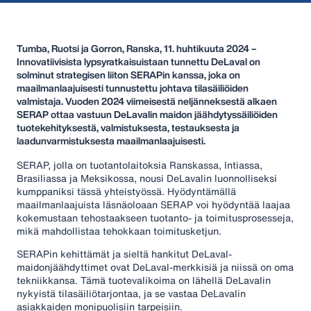
Tumba, Ruotsi ja Gorron, Ranska, 11. huhtikuuta 2024 –
Innovatiivisista lypsyratkaisuistaan tunnettu DeLaval on
solminut strategisen liiton SERAPin kanssa, joka on
maailmanlaajuisesti tunnustettu johtava tilasäiliöiden
valmistaja. Vuoden 2024 viimeisestä neljänneksestä alkaen
SERAP ottaa vastuun DeLavalin maidon jäähdytyssäiliöiden
tuotekehityksestä, valmistuksesta, testauksesta ja
laadunvarmistuksesta maailmanlaajuisesti.
SERAP, jolla on tuotantolaitoksia Ranskassa, Intiassa,
Brasiliassa ja Meksikossa, nousi DeLavalin luonnolliseksi
kumppaniksi tässä yhteistyössä. Hyödyntämällä
maailmanlaajuista läsnäoloaan SERAP voi hyödyntää laajaa
kokemustaan tehostaakseen tuotanto- ja toimitusprosesseja,
mikä mahdollistaa tehokkaan toimitusketjun.
SERAPin kehittämät ja sieltä hankitut DeLaval-
maidonjäähdyttimet ovat DeLaval-merkkisiä ja niissä on oma
tekniikkansa. Tämä tuotevalikoima on lähellä DeLavalin
nykyistä tilasäiliötarjontaa, ja se vastaa DeLavalin
asiakkaiden monipuolisiin tarpeisiin.