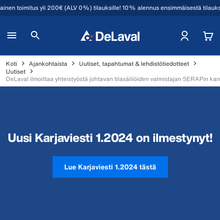
mainen toimitus yli 200€ (ALV 0%) tilauksille! 10% alennus ensimmäisestä tilauk
Koti
Ajankohtaista
Uutiset, tapahtumat & lehdistötiedotteet
Uutiset
DeLaval ilmoittaa yhteistyöstä johtavan tilasäiliöiden valmistajan SERAPin ka
Uusi Karjaviesti 1.2024 on ilmestynyt!
Lue Karjaviesti 1.2024 tästä