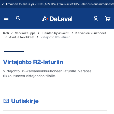
Ilmainen toimitus yli 200€ (ALV 0%) tilauksille! 10% alennus ensimmäisestä
Koti
Verkkokauppa
Eläinten hyvinvointi
Karvanleikkuukoneet
Akut ja tarvikkeet
Virtajohto R2-laturiin
Virtajohto R2-laturiin
Virtajohto R2-karvanleikkuukoneen laturille. Varaosa
rikkoutuneen virtajohdon tilalle.
Uutiskirje