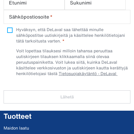
Etunimi
Sukunimi
Sähköpostiosoite
*
Hyväksyn, että DeLaval saa lähettää minulle
sähköpostitse uutiskirjeitä ja käsittelee henkilötietojani
tätä tarkoitusta varten.
Voit lopettaa tilauksesi milloin tahansa peruuttaa
uutiskirjeen tilauksen klikkaamalla siinä olevaa
peruutuspainiketta. Voit lukea siitä, kuinka DeLaval
käsittelee verkkosivuston ja uutiskirjeen kautta kerättyjä
henkilötietojasi tästä
Tietosuojakäytäntö - DeLaval
Lähetä
Tuotteet
Maidon laatu