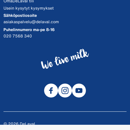
OmaDeLaval tili
Usein kysytyt kysymykset
Sähköpostiosoite
asiakaspalvelu@delaval.com
Puhelinnumero ma-pe 8-16
020 7568 340
© 2026 DeLaval