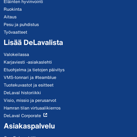
Eläinten hyvinvointi
Ruokinta
Aitaus
Pesu ja puhdistus
Työvaatteet
Lisää DeLavalista
Valokeilassa
Karjaviesti -asiakaslehti
Etuohjelma ja tietojen päivitys
VMS-tonnari ja #teamblue
Tuotekuvastot ja esitteet
DeLaval historiikki
Visio, missio ja perusarvot
Hamran tilan virtuaalikierros
DeLaval Corporate
Asiakaspalvelu