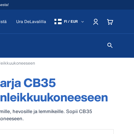
sesta!
istä
Ura DeLavalilla
FI / EUR
nleikkuukoneeseen
sarja CB35
anleikkuukoneeseen
mille, hevosille ja lemmikeille. Sopii CB35
koneeseen.