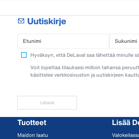
Uutiskirje
Etunimi
Sukunimi
Hyväksyn, että DeLaval saa lähettää minulle säh
Voit lopettaa tilauksesi milloin tahansa peruut
käsittelee verkkosivuston ja uutiskirjeen kautta
Lähetä
Tuotteet
Lisää D
Maidon laatu
Valokeilass