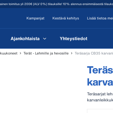
mainen toimitus yli 200€ (ALV 0%) tilauksille! 10% alennus ensimmäisestä tilauk
Kampanjat
Kestävä kehitys
Lisää tietoa me
Ajankohtaista
Yhteystiedot
kkuukoneet
Terät - Lehmille ja hevosille
Teräsarja CB35 karva
Terä
karv
Teräsarjat leh
karvanleikku