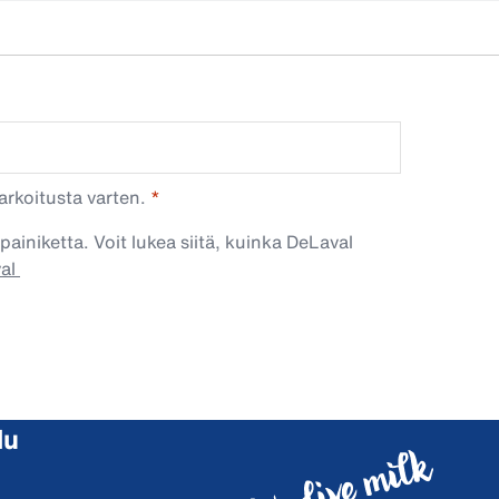
arkoitusta varten.
painiketta. Voit lukea siitä, kuinka DeLaval
val
lu