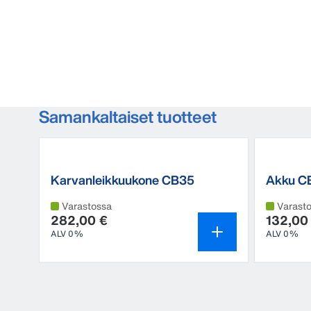
Samankaltaiset tuotteet
Karvanleikkuukone CB35
Akku C
karvanl
Varastossa
Varast
282,00 €
132,00
ALV 0%
ALV 0%