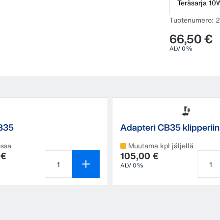
Teräsarja 10
Tuotenumero: 
66,50 €
ALV 0%
B35
Adapteri CB35 klipperiin
eikkuukoneseen
verkkovirta
ossa
Muutama kpl jäljellä
 €
105,00 €
ALV 0%
Tuotteen määrä on 1
Tuott