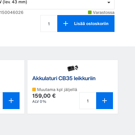
W (lev. 43 mm)
2150046026
Varastossa
Lisää ostoskoriin
Tuotteen määrä on 1
Akkulaturi CB35 leikkuriin
Muutama kpl jäljellä
159,00 €
ALV 0%
een määrä on 1
Tuotteen määrä on 1