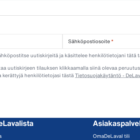
Sähköpostiosoite
*
köpostitse uutiskirjeitä ja käsittelee henkilötietojani tätä t
taa uutiskirjeen tilauksen klikkaamalla siinä olevaa peruutus
 kerättyjä henkilötietojasi tästä
Tietosuojakäytäntö - DeLa
eLavalista
Asiakaspalve
a
OmaDeLaval tili