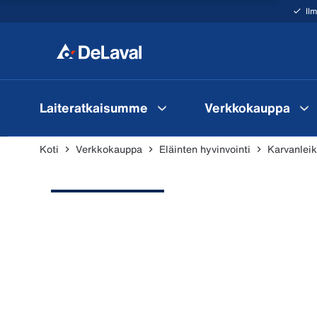
Il
Laiteratkaisumme
Verkkokauppa
Koti
Verkkokauppa
Eläinten hyvinvointi
Karvanlei