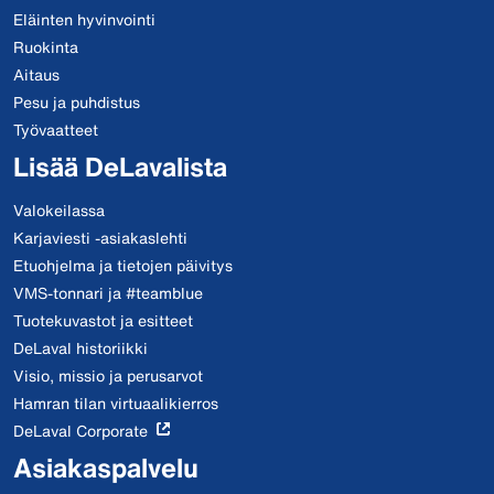
Eläinten hyvinvointi
Ruokinta
Aitaus
Pesu ja puhdistus
Työvaatteet
Lisää DeLavalista
Valokeilassa
Karjaviesti -asiakaslehti
Etuohjelma ja tietojen päivitys
VMS-tonnari ja #teamblue
Tuotekuvastot ja esitteet
DeLaval historiikki
Visio, missio ja perusarvot
Hamran tilan virtuaalikierros
DeLaval Corporate
Asiakaspalvelu