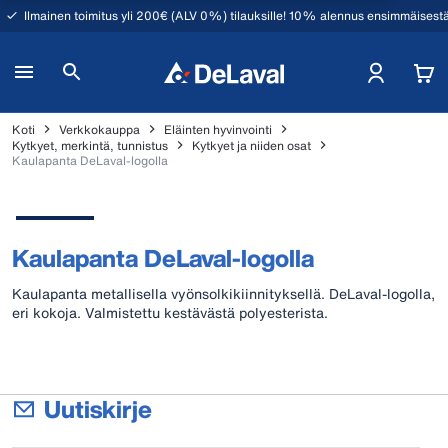
Ilmainen toimitus yli 200€ (ALV 0%) tilauksille! 10% alennus ensimmäisestä
Koti
Verkkokauppa
Eläinten hyvinvointi
Kytkyet, merkintä, tunnistus
Kytkyet ja niiden osat
Kaulapanta DeLaval-logolla
Kaulapanta DeLaval-logolla
Kaulapanta metallisella vyönsolkikiinnityksellä. DeLaval-logolla,
eri kokoja. Valmistettu kestävästä polyesterista.
Uutiskirje