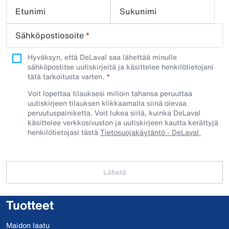
Etunimi
Sukunimi
Sähköpostiosoite
*
Hyväksyn, että DeLaval saa lähettää minulle
sähköpostitse uutiskirjeitä ja käsittelee henkilötietojani
tätä tarkoitusta varten.
Voit lopettaa tilauksesi milloin tahansa peruuttaa
uutiskirjeen tilauksen klikkaamalla siinä olevaa
peruutuspainiketta. Voit lukea siitä, kuinka DeLaval
käsittelee verkkosivuston ja uutiskirjeen kautta kerättyjä
henkilötietojasi tästä
Tietosuojakäytäntö - DeLaval
Lähetä
Tuotteet
Maidon laatu