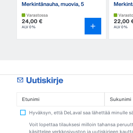
Merkintänauha, muovia, 5
Merkin
kpl/pkt
Varastossa
Varast
24,00 €
22,00 
ALV 0%
ALV 0%
Uutiskirje
Etunimi
Sukunimi
Hyväksyn, että DeLaval saa lähettää minulle säh
Voit lopettaa tilauksesi milloin tahansa peruut
käsittelee verkkosivuston ja uutiskirjeen kautta