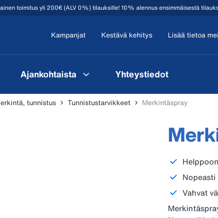
mainen toimitus yli 200€ (ALV 0%) tilauksille! 10% alennus ensimmäisestä tilauk
Kampanjat
Kestävä kehitys
Lisää tietoa me
Ajankohtaista
Yhteystiedot
erkintä, tunnistus
Tunnistustarvikkeet
Merkintäspray
Merk
Helppoon
Nopeasti 
Vahvat vä
Merkintäspra