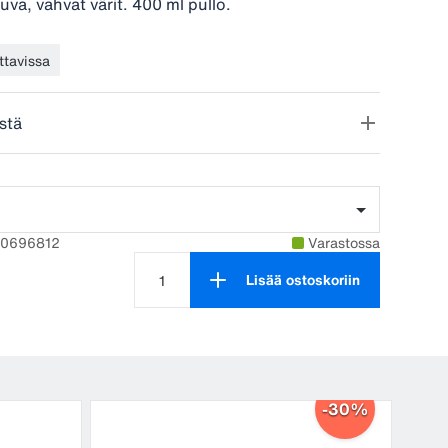
uva, vahvat värit. 400 ml pullo.
ttavissa
stä
90696812
Varastossa
Lisää ostoskoriin
Tuotteen määrä on 1
-30%