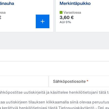
tänauha
Merkintäpuikko
ossa
Varastossa
€
3,60 €
ALV 0%
Sähköpostiosoite
*
köpostitse uutiskirjeitä ja käsittelee henkilötietojani tätä t
taa uutiskirjeen tilauksen klikkaamalla siinä olevaa peruutus
 kerättyjä henkilötietojasi tästä
Tietosuojakäytäntö - DeLa