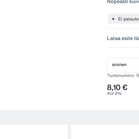
Nopeasti kuiv
Ei palaute
Lataa esite tä
sininen
Tuotenumero: 
8,10 €
ALV 0%