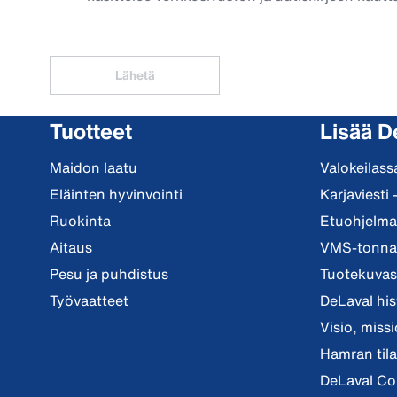
Lähetä
Tuotteet
Lisää D
Maidon laatu
Valokeilass
Eläinten hyvinvointi
Karjaviesti 
Ruokinta
Etuohjelma 
Aitaus
VMS-tonnar
Pesu ja puhdistus
Tuotekuvast
Työvaatteet
DeLaval his
Visio, miss
Hamran tila
DeLaval Co