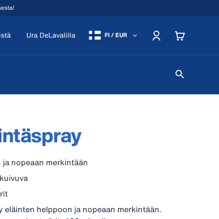
sesta!
istä
Ura DeLavalilla
FI / EUR
intäspray
 ja nopeaan merkintään
kuivuva
rit
y eläinten helppoon ja nopeaan merkintään.