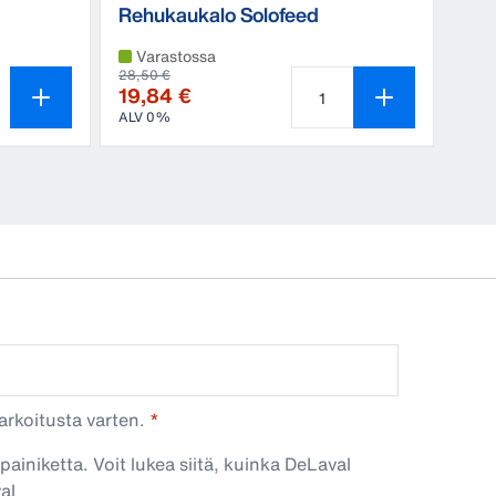
Rehukaukalo Solofeed
Varastossa
28,50 €
19,84 €
ALV 0%
Tuotteen määrä on 1
arkoitusta varten.
painiketta. Voit lukea siitä, kuinka DeLaval
val