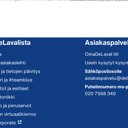
eLavalista
Asiakaspalve
a
OmaDeLaval tili
-asiakaslehti
Usein kysytyt kysy
ja tietojen päivitys
Sähköpostiosoite
asiakaspalvelu@del
i ja #teamblue
Puhelinnumero ma-p
ot ja esitteet
020 7568 340
toriikki
io ja perusarvot
n virtuaalikierros
rporate