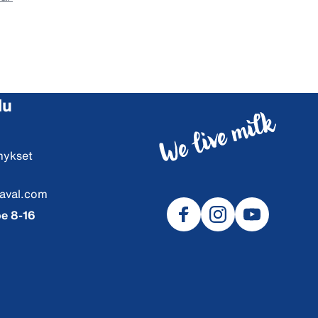
lu
mykset
aval.com
e 8-16