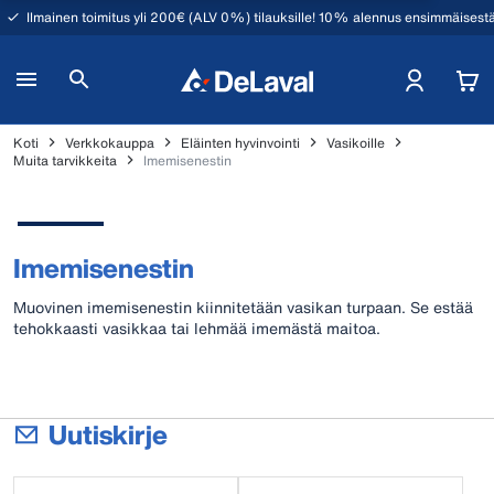
Ilmainen toimitus yli 200€ (ALV 0%) tilauksille! 10% alennus ensimmäisestä
Koti
Verkkokauppa
Eläinten hyvinvointi
Vasikoille
Muita tarvikkeita
Imemisenestin
Imemisenestin
Muovinen imemisenestin kiinnitetään vasikan turpaan. Se estää
tehokkaasti vasikkaa tai lehmää imemästä maitoa.
Uutiskirje