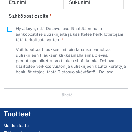
Etunimi
Sukunimi
Sähköpostiosoite
*
Hyväksyn, että DeLaval saa lähettää minulle
sähköpostitse uutiskirjeitä ja käsittelee henkilötietojani
tätä tarkoitusta varten.
Voit lopettaa tilauksesi milloin tahansa peruuttaa
uutiskirjeen tilauksen klikkaamalla siinä olevaa
peruutuspainiketta. Voit lukea siitä, kuinka DeLaval
käsittelee verkkosivuston ja uutiskirjeen kautta kerättyjä
henkilötietojasi tästä
Tietosuojakäytäntö - DeLaval
Lähetä
Tuotteet
Maidon laatu