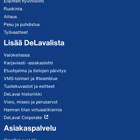
Eläinten hyvinvointi
Ruokinta
Aitaus
Pesu ja puhdistus
Työvaatteet
Lisää DeLavalista
Valokeilassa
Karjaviesti -asiakaslehti
Etuohjelma ja tietojen päivitys
VMS-tonnari ja #teamblue
Tuotekuvastot ja esitteet
DeLaval historiikki
Visio, missio ja perusarvot
Hamran tilan virtuaalikierros
DeLaval Corporate
Asiakaspalvelu