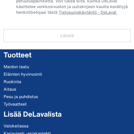
peruutuspainiketta. Voit lukea siitä, kuinka DeLaval
käsittelee verkkosivuston ja uutiskirjeen kautta kerättyjä
henkilötietojasi tästä
Tietosuojakäytäntö - DeLaval
Lähetä
Tuotteet
Maidon laatu
Eläinten hyvinvointi
Ruokinta
Aitaus
Pesu ja puhdistus
Työvaatteet
Lisää DeLavalista
Valokeilassa
Karjaviesti -asiakaslehti