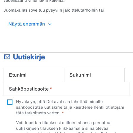
vedensaanti viileilläkin keleillä.
Juoma-allas soveltuu pysyviin jaloittelutarhoihin tai
eristämättömiin navetoihin. Kylmiin olosuhteisiin on saatavilla
lisäksi erillinen venttiililämmitys varmistamaan veden syötön
Näytä enemmän
jäätymättömyys.
Altaassa on kestävä messinkinen 42 L/min vesiventtiili, joka
toimii vedenpaineella 3–4 bar. Altaan pohja on tehokkaan
lämmityksen luomiseksi ohut, joten lehmien pääsy altaaseen
tulee estää esimerkiksi altaan yläpuolelle asennettavalla
Uutiskirje
suojaraudalla. Sähköasennus vaatii 24 V muuntajan, joka
myydään erikseen. Allas on varustettu säädettävällä
termostaatilla, jolloin voit välttää ylilämmittämistä ja pidentää
Etunimi
Sukunimi
vastusten elinikää. Allas on varustettu myös merkkivalolla, joka
näyttää lämmityksen päällä olon.
Sähköpostiosoite
*
Hyväksyn, että DeLaval saa lähettää minulle
sähköpostitse uutiskirjeitä ja käsittelee henkilötietojani
tätä tarkoitusta varten.
Voit lopettaa tilauksesi milloin tahansa peruuttaa
uutiskirjeen tilauksen klikkaamalla siinä olevaa