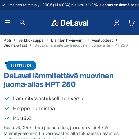
Ilmainen toimitus yli 200€ (ALV 0%) tilauksille! 10% alennus ensimmäisestä
Koti
Verkkokauppa
Eläinten hyvinvointi
Vesituotteet
Juoma-altaat
DeLaval lämmitettävä muovinen juoma-allas HPT 250
UUTUUS
DeLaval lämmitettävä muovinen
juoma-allas HPT 250
Lämmitysvastuksellinen versio
Helppo puhdistaa
Kestävä
Kestävä, 250 litran juoma-allas, jossa on viisi 80 W
lämmityselementtiä vesiosaston alla takaamssa eläintesi