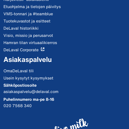
Etuohjelma ja tietojen päivitys
VMS-tonnari ja #teamblue
Tuotekuvastot ja esitteet
DeLaval historiikki
Visio, missio ja perusarvot
Hamran tilan virtuaalikierros
DeLaval Corporate
Asiakaspalvelu
OmaDeLaval tili
Usein kysytyt kysymykset
Sähköpostiosoite
asiakaspalvelu@delaval.com
Puhelinnumero ma-pe 8-16
020 7568 340