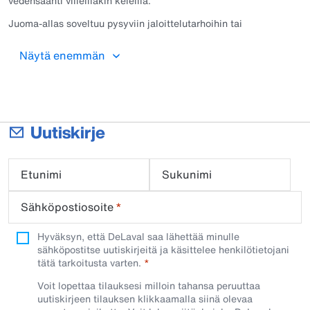
vedensaanti viileilläkin keleillä.
Juoma-allas soveltuu pysyviin jaloittelutarhoihin tai
eristämättömiin navetoihin. Kylmiin olosuhteisiin on saatavilla
lisäksi erillinen venttiililämmitys varmistamaan veden syötön
Näytä enemmän
jäätymättömyys.
Altaassa on kestävä messinkinen 42 L/min vesiventtiili, joka
toimii vedenpaineella 3–4 bar. Altaan pohja on tehokkaan
lämmityksen luomiseksi ohut, joten lehmien pääsy altaaseen
tulee estää esimerkiksi altaan yläpuolelle asennettavalla
Uutiskirje
suojaraudalla. Sähköasennus vaatii 24 V muuntajan, joka
myydään erikseen. Allas on varustettu säädettävällä
termostaatilla, jolloin voit välttää ylilämmittämistä ja pidentää
Etunimi
Sukunimi
vastusten elinikää. Allas on varustettu myös merkkivalolla, joka
näyttää lämmityksen päällä olon.
Sähköpostiosoite
*
Hyväksyn, että DeLaval saa lähettää minulle
sähköpostitse uutiskirjeitä ja käsittelee henkilötietojani
tätä tarkoitusta varten.
Voit lopettaa tilauksesi milloin tahansa peruuttaa
uutiskirjeen tilauksen klikkaamalla siinä olevaa