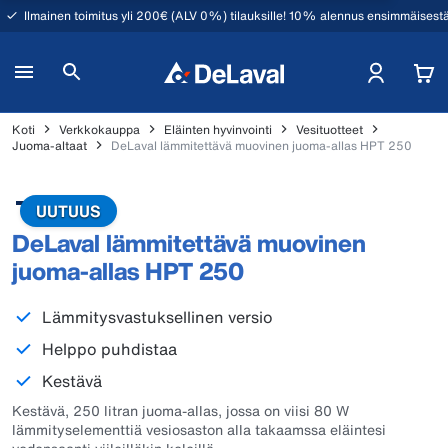
Ilmainen toimitus yli 200€ (ALV 0%) tilauksille! 10% alennus ensimmäisestä
Koti
Verkkokauppa
Eläinten hyvinvointi
Vesituotteet
Juoma-altaat
DeLaval lämmitettävä muovinen juoma-allas HPT 250
UUTUUS
DeLaval lämmitettävä muovinen
juoma-allas HPT 250
Lämmitysvastuksellinen versio
Helppo puhdistaa
Kestävä
Kestävä, 250 litran juoma-allas, jossa on viisi 80 W
lämmityselementtiä vesiosaston alla takaamssa eläintesi