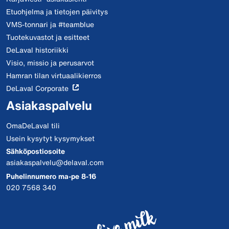
Etuohjelma ja tietojen päivitys
VMS-tonnari ja #teamblue
Tuotekuvastot ja esitteet
DeLaval historiikki
Visio, missio ja perusarvot
Hamran tilan virtuaalikierros
DeLaval Corporate
Asiakaspalvelu
OmaDeLaval tili
Usein kysytyt kysymykset
Sähköpostiosoite
asiakaspalvelu@delaval.com
Puhelinnumero ma-pe 8-16
020 7568 340