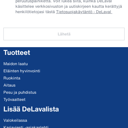
peruutuspainiketta. Voit lukea siitä, kuinka DeLaval
käsittelee verkkosivuston ja uutiskirjeen kautta kerättyjä
henkilötietojasi tästä
Tietosuojakäytäntö - DeLaval
Lähetä
Tuotteet
Maidon laatu
Eläinten hyvinvointi
Ruokinta
Aitaus
Pesu ja puhdistus
Työvaatteet
Lisää DeLavalista
Valokeilassa
Karjaviesti -asiakaslehti