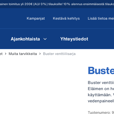
mainen toimitus yli 200€ (ALV 0%) tilauksille! 10% alennus ensimmäisestä tilauk
Kampanjat
Kestävä kehitys
Lisää tietoa me
Ajankohtaista
Yhteystiedot
et
Muita tarvikkeita
Buster venttiilisarja
Buster
Buster venttiil
Eläimen on he
käyttämään. Ve
vedenpaineell
Tuotenumero: 