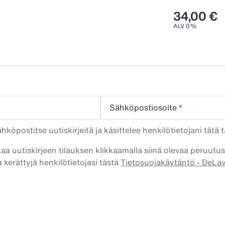
34,00 €
ALV 0%
Sähköpostiosoite
*
köpostitse uutiskirjeitä ja käsittelee henkilötietojani tätä t
taa uutiskirjeen tilauksen klikkaamalla siinä olevaa peruutus
 kerättyjä henkilötietojasi tästä
Tietosuojakäytäntö - DeLa