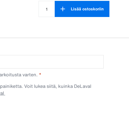
Lisää ostoskoriin
Tuotteen määrä on 1
arkoitusta varten.
painiketta. Voit lukea siitä, kuinka DeLaval
val