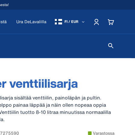
sesta!
istä
Ura DeLavalilla
FI / EUR
 venttiilisarja
isarja sisältää venttiilin, painoläpän ja pultin.
lppo painaa läppää ja näin ollen nopeaa oppia
nttiilin tuotto 8-10 litraa minuutissa normaalilla
a.
97275590
Varastossa