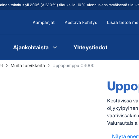
mainen toimitus yli 200€ (ALV 0%) tilauksille! 10% alennus ensimmäisestä tilauk
Kampanjat
Kestävä kehitys
Lisää tietoa me
Ajankohtaista
Yhteystiedot
et
Muita tarvikkeita
Uppopumppu C4000
Uppo
Kestävissä v
öljykylpyinen 
vaativissakin
Valurautaisi
nesteessä ja 
Näytä ene
siirrettäviä j