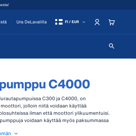
sesta!
istä
Ura DeLavalilla
FI / EUR
pumppu C4000
alurautapumpuissa C300 ja C4000, on
moottori, jolloin niitä voidaan käyttää
 olosuhteissa ilman että moottori ylikuumentuisi.
a pumppuja voidaan käyttää myös paksummassa
vaikeissa olosuhteissa. Kaikki pumput ovat
mmän
a helppoja asentaa ja käyttää.