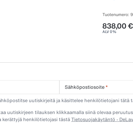
Tuotenumero: 
838,00 €
ALV 0%
Sähköpostiosoite
*
köpostitse uutiskirjeitä ja käsittelee henkilötietojani tätä t
taa uutiskirjeen tilauksen klikkaamalla siinä olevaa peruutus
 kerättyjä henkilötietojasi tästä
Tietosuojakäytäntö - DeLa