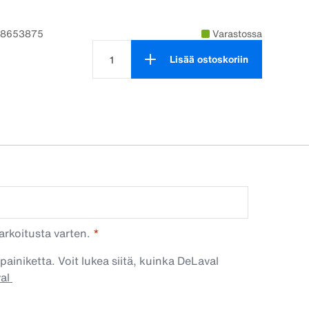
98653875
Varastossa
Lisää ostoskoriin
Tuotteen määrä on 1
arkoitusta varten.
painiketta. Voit lukea siitä, kuinka DeLaval
val