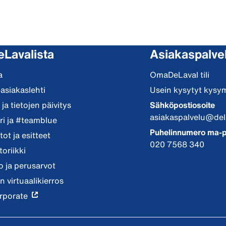
eLavalista
Asiakaspalve
a
OmaDeLaval tili
-asiakaslehti
Usein kysytyt kysy
ja tietojen päivitys
Sähköpostiosoite
asiakaspalvelu@del
i ja #teamblue
Puhelinnumero ma-p
ot ja esitteet
020 7568 340
toriikki
io ja perusarvot
n virtuaalikierros
rporate