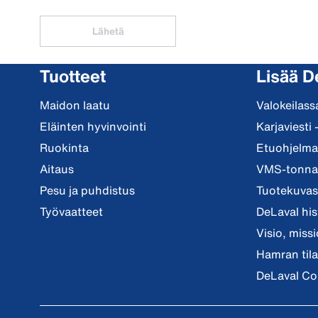
Lähetä
Tuotteet
Lisää D
Maidon laatu
Valokeilass
Eläinten hyvinvointi
Karjaviesti 
Ruokinta
Etuohjelma 
Aitaus
VMS-tonnar
Pesu ja puhdistus
Tuotekuvast
Työvaatteet
DeLaval his
Visio, miss
Hamran tila
DeLaval Co