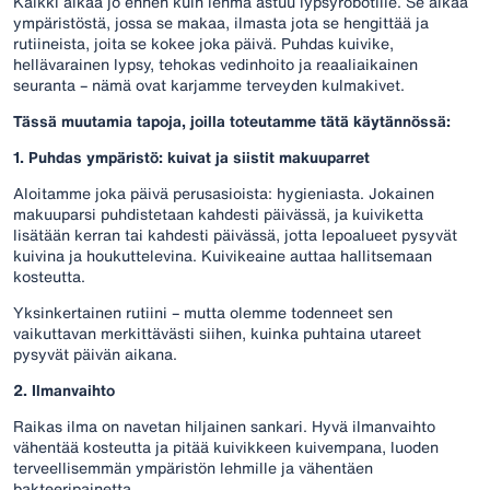
Kaikki alkaa jo ennen kuin lehmä astuu lypsyrobotille. Se alkaa
ympäristöstä, jossa se makaa, ilmasta jota se hengittää ja
rutiineista, joita se kokee joka päivä. Puhdas kuivike,
hellävarainen lypsy, tehokas vedinhoito ja reaaliaikainen
seuranta – nämä ovat karjamme terveyden kulmakivet.
Tässä muutamia tapoja, joilla toteutamme tätä käytännössä:
1. Puhdas ympäristö: kuivat ja siistit makuuparret
Aloitamme joka päivä perusasioista: hygieniasta. Jokainen
makuuparsi puhdistetaan kahdesti päivässä, ja kuiviketta
lisätään kerran tai kahdesti päivässä, jotta lepoalueet pysyvät
kuivina ja houkuttelevina. Kuivikeaine auttaa hallitsemaan
kosteutta.
Yksinkertainen rutiini – mutta olemme todenneet sen
vaikuttavan merkittävästi siihen, kuinka puhtaina utareet
pysyvät päivän aikana.
2. Ilmanvaihto
Raikas ilma on navetan hiljainen sankari. Hyvä ilmanvaihto
vähentää kosteutta ja pitää kuivikkeen kuivempana, luoden
terveellisemmän ympäristön lehmille ja vähentäen
bakteeripainetta.