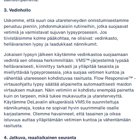
3. Vedinhoito
Uskomme, että suuri osa utareterveyden onnistumisestamme
perustuu pieniin, johdonmukaisiin rutiineihin, jotka suojaavat
vetimiä ja varmistavat sujuvan lypsyprosessin. Jos
tiivistäisimme kolme pääkohtaa, ne olisivat: vedinkasto,
hellävarainen lypsy ja laadukkaat nännikumit.
Jokaisen lypsyn jälkeen käytämme vedinkastoa suojaamaan
vedintä sen ollessa herkimmillään. VMS™-järjestelmä lypsää
hellävaraisesti, kiinnittyy tarkasti ja ylläpitää tasaista ja
miellyttävää lypsyprosessia, joka suojaa vetimen kuntoa ja
vähentää utareeseen kohdistuvaa rasitusta. Flow Responsive™ -
virtausohjattu lypsy säätää alipainetta automaattisesti maidon
virtauksen mukaan. Näin vetimiin ei kohdistu enempää painetta
kuin on tarpeen, mikä tukee mukavuutta ja utareterveyttä.
Käytämme DeLavalin alkuperäisiä VMS:lle suunniteltuja
nännikumeja, koska ne sopivat hyvin suurimmalle osalle
karjastamme. Olemme havainneet, että tasainen ja oikea
istuvuus auttaa ylläpitämään vetimien kuntoa ja vähentämään
rasitusta.
4. Jatkuva, reaaliaikainen seuranta