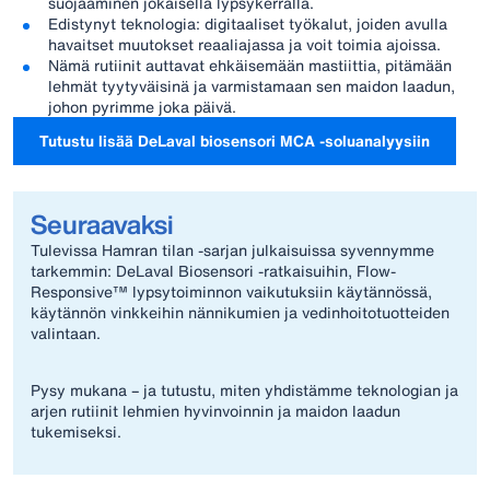
suojaaminen jokaisella lypsykerralla.
Edistynyt teknologia: digitaaliset työkalut, joiden avulla
havaitset muutokset reaaliajassa ja voit toimia ajoissa.
Nämä rutiinit auttavat ehkäisemään mastiittia, pitämään
lehmät tyytyväisinä ja varmistamaan sen maidon laadun,
johon pyrimme joka päivä.
Tutustu lisää DeLaval biosensori MCA -soluanalyysiin
Seuraavaksi
Tulevissa Hamran tilan -sarjan julkaisuissa syvennymme
tarkemmin: DeLaval Biosensori -ratkaisuihin, Flow-
Responsive™ lypsytoiminnon vaikutuksiin käytännössä,
käytännön vinkkeihin nännikumien ja vedinhoitotuotteiden
valintaan.
Pysy mukana – ja tutustu, miten yhdistämme teknologian ja
arjen rutiinit lehmien hyvinvoinnin ja maidon laadun
tukemiseksi.