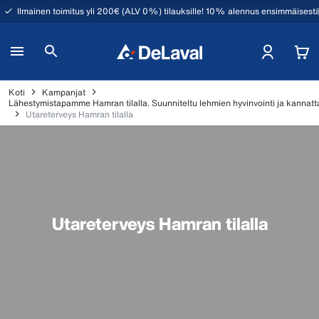
Ilmainen toimitus yli 200€ (ALV 0%) tilauksille! 10% alennus ensimmäisestä
Koti
Kampanjat
Lähestymistapamme Hamran tilalla. Suunniteltu lehmien hyvinvointi ja kannatt
Utareterveys Hamran tilalla
Utareterveys Hamran tilalla