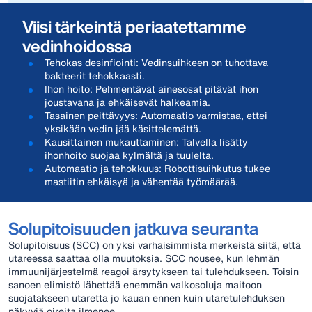
Viisi tärkeintä periaatettamme
vedinhoidossa
Tehokas desinfiointi: Vedinsuihkeen on tuhottava
bakteerit tehokkaasti.
Ihon hoito: Pehmentävät ainesosat pitävät ihon
joustavana ja ehkäisevät halkeamia.
Tasainen peittävyys: Automaatio varmistaa, ettei
yksikään vedin jää käsittelemättä.
Kausittainen mukauttaminen: Talvella lisätty
ihonhoito suojaa kylmältä ja tuulelta.
Automaatio ja tehokkuus: Robottisuihkutus tukee
mastiitin ehkäisyä ja vähentää työmäärää.
Solupitoisuuden jatkuva seuranta
Solupitoisuus (SCC) on yksi varhaisimmista merkeistä siitä, että
utareessa saattaa olla muutoksia. SCC nousee, kun lehmän
immuunijärjestelmä reagoi ärsytykseen tai tulehdukseen. Toisin
sanoen elimistö lähettää enemmän valkosoluja maitoon
suojatakseen utaretta jo kauan ennen kuin utaretulehduksen
näkyviä oireita ilmenee.