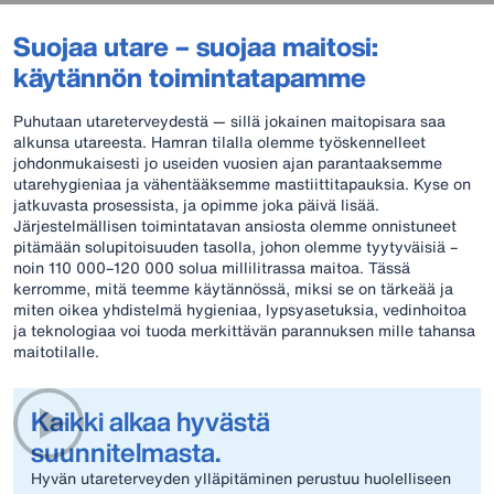
Suojaa utare – suojaa maitosi:
käytännön toimintatapamme
Puhutaan utareterveydestä — sillä jokainen maitopisara saa
alkunsa utareesta. Hamran tilalla olemme työskennelleet
johdonmukaisesti jo useiden vuosien ajan parantaaksemme
utarehygieniaa ja vähentääksemme mastiittitapauksia. Kyse on
jatkuvasta prosessista, ja opimme joka päivä lisää.
Järjestelmällisen toimintatavan ansiosta olemme onnistuneet
pitämään solupitoisuuden tasolla, johon olemme tyytyväisiä –
noin 110 000–120 000 solua millilitrassa maitoa. Tässä
kerromme, mitä teemme käytännössä, miksi se on tärkeää ja
miten oikea yhdistelmä hygieniaa, lypsyasetuksia, vedinhoitoa
ja teknologiaa voi tuoda merkittävän parannuksen mille tahansa
maitotilalle.
Kaikki alkaa hyvästä
suunnitelmasta.
Hyvän utareterveyden ylläpitäminen perustuu huolelliseen