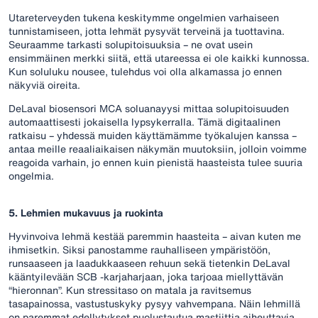
Utareterveyden tukena keskitymme ongelmien varhaiseen
tunnistamiseen, jotta lehmät pysyvät terveinä ja tuottavina.
Seuraamme tarkasti solupitoisuuksia – ne ovat usein
ensimmäinen merkki siitä, että utareessa ei ole kaikki kunnossa.
Kun soluluku nousee, tulehdus voi olla alkamassa jo ennen
näkyviä oireita.
DeLaval biosensori MCA soluanayysi mittaa solupitoisuuden
automaattisesti jokaisella lypsykerralla. Tämä digitaalinen
ratkaisu – yhdessä muiden käyttämämme työkalujen kanssa –
antaa meille reaaliaikaisen näkymän muutoksiin, jolloin voimme
reagoida varhain, jo ennen kuin pienistä haasteista tulee suuria
ongelmia.
5. Lehmien mukavuus ja ruokinta
Hyvinvoiva lehmä kestää paremmin haasteita – aivan kuten me
ihmisetkin. Siksi panostamme rauhalliseen ympäristöön,
runsaaseen ja laadukkaaseen rehuun sekä tietenkin DeLaval
kääntyilevään SCB -karjaharjaan, joka tarjoaa miellyttävän
“hieronnan”. Kun stressitaso on matala ja ravitsemus
tasapainossa, vastustuskyky pysyy vahvempana. Näin lehmillä
on paremmat edellytykset puolustautua mastiittia aiheuttavia