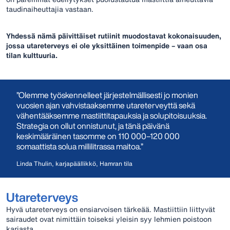
taudinaiheuttajia vastaan.
Yhdessä nämä päivittäiset rutiinit muodostavat kokonaisuuden,
jossa utareterveys ei ole yksittäinen toimenpide – vaan osa
tilan kulttuuria.
”Olemme työskennelleet järjestelmällisesti jo monien
vuosien ajan vahvistaaksemme utareterveyttä sekä
vähentääksemme mastiittitapauksia ja solupitoisuuksia.
Strategia on ollut onnistunut, ja tänä päivänä
keskimääräinen tasomme on 110 000–120 000
somaattista solua millilitrassa maitoa.”
Linda Thulin, karjapäällikkö, Hamran tila
Utareterveys
Hyvä utareterveys on ensiarvoisen tärkeää. Mastiittiin liittyvät
sairaudet ovat nimittäin toiseksi yleisin syy lehmien poistoon
karjasta.