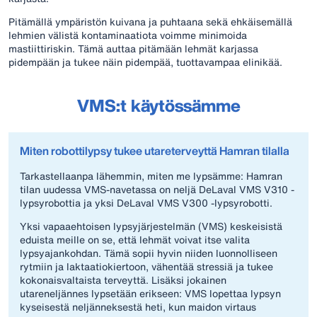
Pitämällä ympäristön kuivana ja puhtaana sekä ehkäisemällä
lehmien välistä kontaminaatiota voimme minimoida
mastiittiriskin. Tämä auttaa pitämään lehmät karjassa
pidempään ja tukee näin pidempää, tuottavampaa elinikää.
VMS:t käytössämme
Miten robottilypsy tukee utareterveyttä Hamran tilalla
Tarkastellaanpa lähemmin, miten me lypsämme: Hamran
tilan uudessa VMS-navetassa on neljä DeLaval VMS V310 -
lypsyrobottia ja yksi DeLaval VMS V300 -lypsyrobotti.
Yksi vapaaehtoisen lypsyjärjestelmän (VMS) keskeisistä
eduista meille on se, että lehmät voivat itse valita
lypsyajankohdan. Tämä sopii hyvin niiden luonnolliseen
rytmiin ja laktaatiokiertoon, vähentää stressiä ja tukee
kokonaisvaltaista terveyttä. Lisäksi jokainen
utareneljännes lypsetään erikseen: VMS lopettaa lypsyn
kyseisestä neljänneksestä heti, kun maidon virtaus