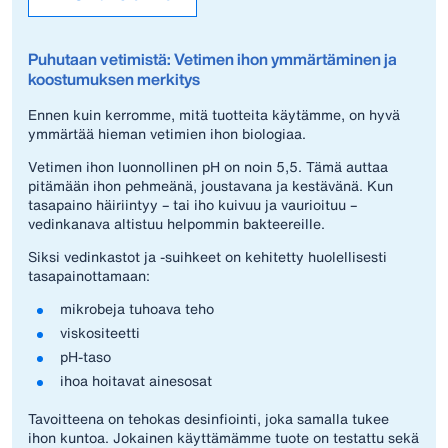
Puhutaan vetimistä: Vetimen ihon ymmärtäminen ja
koostumuksen merkitys
Ennen kuin kerromme, mitä tuotteita käytämme, on hyvä
ymmärtää hieman vetimien ihon biologiaa.
Vetimen ihon luonnollinen pH on noin 5,5. Tämä auttaa
pitämään ihon pehmeänä, joustavana ja kestävänä. Kun
tasapaino häiriintyy – tai iho kuivuu ja vaurioituu –
vedinkanava altistuu helpommin bakteereille.
Siksi vedinkastot ja -suihkeet on kehitetty huolellisesti
tasapainottamaan:
mikrobeja tuhoava teho
viskositeetti
pH-taso
ihoa hoitavat ainesosat
Tavoitteena on tehokas desinfiointi, joka samalla tukee
ihon kuntoa. Jokainen käyttämämme tuote on testattu sekä