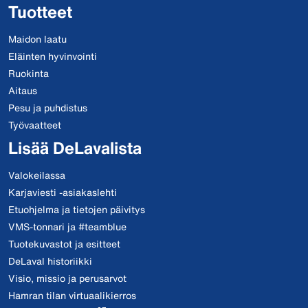
Tuotteet
Maidon laatu
Eläinten hyvinvointi
Ruokinta
Aitaus
Pesu ja puhdistus
Työvaatteet
Lisää DeLavalista
Valokeilassa
Karjaviesti -asiakaslehti
Etuohjelma ja tietojen päivitys
VMS-tonnari ja #teamblue
Tuotekuvastot ja esitteet
DeLaval historiikki
Visio, missio ja perusarvot
Hamran tilan virtuaalikierros