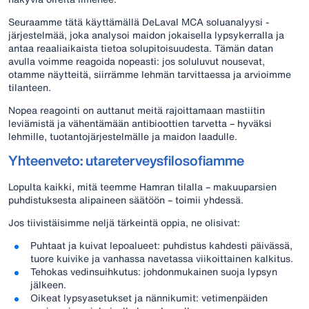
Seuraamme tätä käyttämällä DeLaval MCA soluanalyysi -
järjestelmää, joka analysoi maidon jokaisella lypsykerralla ja
antaa reaaliaikaista tietoa solupitoisuudesta. Tämän datan
avulla voimme reagoida nopeasti: jos soluluvut nousevat,
otamme näytteitä, siirrämme lehmän tarvittaessa ja arvioimme
tilanteen.
Nopea reagointi on auttanut meitä rajoittamaan mastiitin
leviämistä ja vähentämään antibioottien tarvetta – hyväksi
lehmille, tuotantojärjestelmälle ja maidon laadulle.
Yhteenveto: utareterveysfilosofiamme
Lopulta kaikki, mitä teemme Hamran tilalla – makuuparsien
puhdistuksesta alipaineen säätöön – toimii yhdessä.
Jos tiivistäisimme neljä tärkeintä oppia, ne olisivat:
Puhtaat ja kuivat lepoalueet: puhdistus kahdesti päivässä,
tuore kuivike ja vanhassa navetassa viikoittainen kalkitus.
Tehokas vedinsuihkutus: johdonmukainen suoja lypsyn
jälkeen.
Oikeat lypsyasetukset ja nännikumit: vetimenpäiden