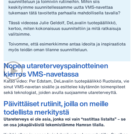
suunnitteluun ja toimiviin rutiineihin. Mihin siis
keskityimme suunnitellessamme uutta VMS-navettaa
tukemaan tätä tavoitetta parhaalla mahdollisella tavalla?
Tässä videossa Julie Geldolf, DeLavalin tuotepäällikkö,
kertoo, miten kokonaisuus suunniteltiin ja mitä ratkaisuja
valitsimme.
Toivomme, että esimerkkimme antaa ideoita ja inspiraatiota
myös teidän oman tilanne suunnitteluun.
Nopea utareterveyspainotteinen
kierros VMS-navetassa
Katso video: Per Edstam, DeLavalin tuotepäälikkö Ruotsista, vie
sinut VMS-navetan sisälle ja esittelee käytännön toimenpiteet
sekä teknologiat, joiden avulla suojaamme utareterveyttä.
Päivittäiset rutiinit, joilla on meille
todellista merkitystä
Utareterveys ei ole asia, jonka voi vain “rastittaa listalta” – se
on osa jokapäiväistä tekemistämme Hamran tilalla.