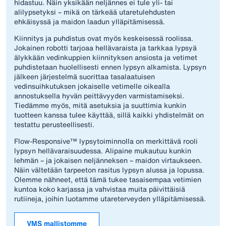
hidastuu. Näin yksikään neljännes ei tule yli- tai
alilypsetyksi – mikä on tärkeää utaretulehdusten
ehkäisyssä ja maidon laadun ylläpitämisessä.
Kiinnitys ja puhdistus ovat myös keskeisessä roolissa.
Jokainen robotti tarjoaa hellävaraista ja tarkkaa lypsyä
älykkään vedinkuppien kiinnityksen ansiosta ja vetimet
puhdistetaan huolellisesti ennen lypsyn alkamista. Lypsyn
jälkeen järjestelmä suorittaa tasalaatuisen
vedinsuihkutuksen jokaiselle vetimelle oikealla
annostuksella hyvän peittävyyden varmistamiseksi.
Tiedämme myös, mitä asetuksia ja suuttimia kunkin
tuotteen kanssa tulee käyttää, sillä kaikki yhdistelmät on
testattu perusteellisesti.
Flow-Responsive™ lypsytoiminnolla on merkittävä rooli
lypsyn hellävaraisuudessa. Alipaine mukautuu kunkin
lehmän – ja jokaisen neljänneksen – maidon virtaukseen.
Näin vältetään tarpeeton rasitus lypsyn alussa ja lopussa.
Olemme nähneet, että tämä tukee tasaisempaa vetimien
kuntoa koko karjassa ja vahvistaa muita päivittäisiä
rutiineja, joihin luotamme utareterveyden ylläpitämisessä.
VMS mallistomme