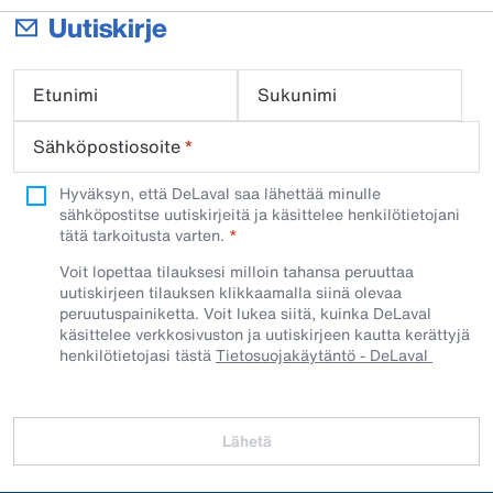
Uutiskirje
Etunimi
Sukunimi
Sähköpostiosoite
*
Hyväksyn, että DeLaval saa lähettää minulle
sähköpostitse uutiskirjeitä ja käsittelee henkilötietojani
tätä tarkoitusta varten.
Voit lopettaa tilauksesi milloin tahansa peruuttaa
uutiskirjeen tilauksen klikkaamalla siinä olevaa
peruutuspainiketta. Voit lukea siitä, kuinka DeLaval
käsittelee verkkosivuston ja uutiskirjeen kautta kerättyjä
henkilötietojasi tästä
Tietosuojakäytäntö - DeLaval
Lähetä