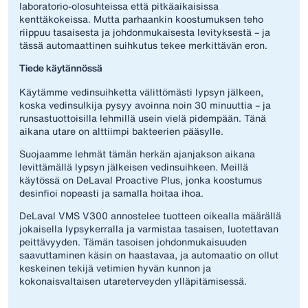
laboratorio-olosuhteissa että pitkäaikaisissa
kenttäkokeissa. Mutta parhaankin koostumuksen teho
riippuu tasaisesta ja johdonmukaisesta levityksestä – ja
tässä automaattinen suihkutus tekee merkittävän eron.
Tiede käytännössä
Käytämme vedinsuihketta välittömästi lypsyn jälkeen,
koska vedinsulkija pysyy avoinna noin 30 minuuttia – ja
runsastuottoisilla lehmillä usein vielä pidempään. Tänä
aikana utare on alttiimpi bakteerien pääsylle.
Suojaamme lehmät tämän herkän ajanjakson aikana
levittämällä lypsyn jälkeisen vedinsuihkeen. Meillä
käytössä on DeLaval Proactive Plus, jonka koostumus
desinfioi nopeasti ja samalla hoitaa ihoa.
DeLaval VMS V300 annostelee tuotteen oikealla määrällä
jokaisella lypsykerralla ja varmistaa tasaisen, luotettavan
peittävyyden. Tämän tasoisen johdonmukaisuuden
saavuttaminen käsin on haastavaa, ja automaatio on ollut
keskeinen tekijä vetimien hyvän kunnon ja
kokonaisvaltaisen utareterveyden ylläpitämisessä.