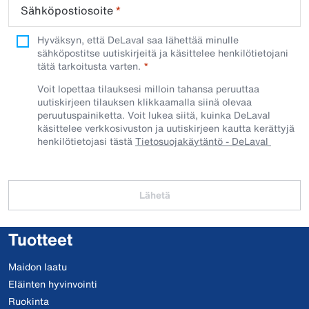
Sähköpostiosoite
*
Hyväksyn, että DeLaval saa lähettää minulle
sähköpostitse uutiskirjeitä ja käsittelee henkilötietojani
tätä tarkoitusta varten.
Voit lopettaa tilauksesi milloin tahansa peruuttaa
uutiskirjeen tilauksen klikkaamalla siinä olevaa
peruutuspainiketta. Voit lukea siitä, kuinka DeLaval
käsittelee verkkosivuston ja uutiskirjeen kautta kerättyjä
henkilötietojasi tästä
Tietosuojakäytäntö - DeLaval
Lähetä
Tuotteet
Maidon laatu
Eläinten hyvinvointi
Ruokinta