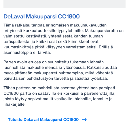
DeLaval Makuuparsi CC1800
Tämä ratkaisu tarjoaa erinomaisen makuumukavuuden
erityisesti korkeatuottoisille lypsylehmille. Makuuparsierotin on
valmistettu kestävästä, yhtenäisestä kahden tuuman
teräsputkesta, ja kaikki osat sekä kiinnikkeet ovat
kuumasinkittyjä pitkäikäisyyden varmistamiseksi. Erillisiä
asennustolppia ei tarvita.
Parren avoin etuosa on suunniteltu tukemaan lehmän
luonnollista makuulle menoa ja ylösnousua. Ratkaisu auttaa
myös pitämään makuuparret puhtaampina, mikä vähentää
päivittäisen puhdistustyön tarvetta ja säästää työaikaa.
Tähän parteen on mahdollista asentaa yhtenäinen parsipeti.
CC1800 partta on saatavilla eri korkuisilla parrenerottajilla,
joista löytyy sopivat mallit vasikoille, hiehoille, lehmille ja
lihakarjalle.
Tutustu DeLaval Makuuparsi CC1800