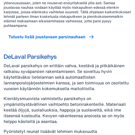
ylösnousussaan, joten ne nousevat ensiyrityksellä ylös asti. Samaa
joustavaa nauhaa voidaan käyttää myös niskaputken edessä etenkin
karjoissa, joissa eläinkoko vaihtelee suuresti. Tällä ohjataan kaikenkokoiset
lehmät parteen ilman kosketusta niskaputkeen ja pienikokoisemmatkin
eläimet makaamaan aikaisemmassa vaiheessa, jotta parsi pysyy
puhtaampana.
Tutustu lisää joustavaan parsinauhaan
DeLaval Parsikehys
DeLaval parsikehys on erittäin vahva, kestävä ja pitkäikäinen
ratkaisu syväparsien rakentamiseen. Se soveltuu hyvin
käytettäväksi lietelannan sekä automaattisten
lannanpoistojärjestelmien kanssa, ja sen toimivuus on osoitettu
vuosien käytännön kokemuksella maitotiloilla.
Kierrätysmuovista valmistettu parsikehys on
ympäristöystävällinen vaihtoehto betonirakenteille. Materiaali
kestää öljyjä, suolaliuoksia, happoja ja suolavettä, eikä ime
itseensä kosteutta. Kevyen rakenteensa ansiosta se on myös
helppo käsitellä ja asentaa.
Pyöristetyt reunat lisäävät lehmien mukavuutta