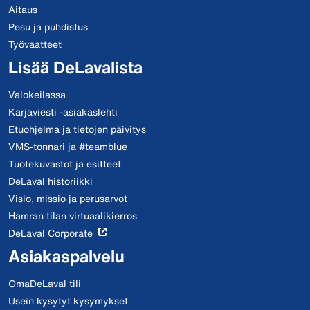
Aitaus
Pesu ja puhdistus
Työvaatteet
Lisää DeLavalista
Valokeilassa
Karjaviesti -asiakaslehti
Etuohjelma ja tietojen päivitys
VMS-tonnari ja #teamblue
Tuotekuvastot ja esitteet
DeLaval historiikki
Visio, missio ja perusarvot
Hamran tilan virtuaalikierros
DeLaval Corporate
Asiakaspalvelu
OmaDeLaval tili
Usein kysytyt kysymykset