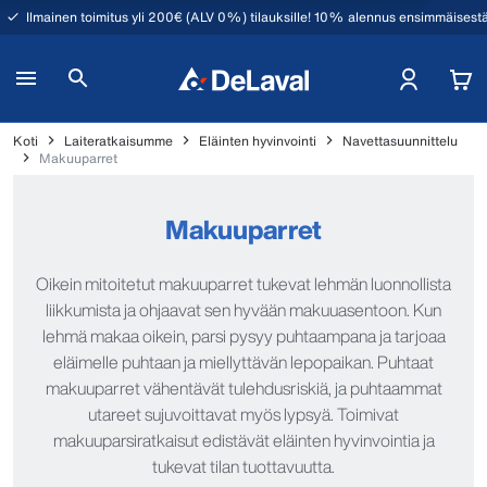
Ilmainen toimitus yli 200€ (ALV 0%) tilauksille! 10% alennus ensimmäisestä
Koti
Laiteratkaisumme
Eläinten hyvinvointi
Navettasuunnittelu
Makuuparret
Makuuparret
Oikein mitoitetut makuuparret tukevat lehmän luonnollista
liikkumista ja ohjaavat sen hyvään makuuasentoon. Kun
lehmä makaa oikein, parsi pysyy puhtaampana ja tarjoaa
eläimelle puhtaan ja miellyttävän lepopaikan. Puhtaat
makuuparret vähentävät tulehdusriskiä, ja puhtaammat
utareet sujuvoittavat myös lypsyä. Toimivat
makuuparsiratkaisut edistävät eläinten hyvinvointia ja
tukevat tilan tuottavuutta.