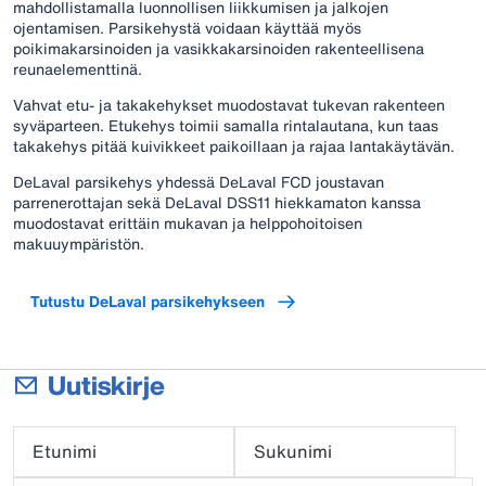
mahdollistamalla luonnollisen liikkumisen ja jalkojen
ojentamisen. Parsikehystä voidaan käyttää myös
poikimakarsinoiden ja vasikkakarsinoiden rakenteellisena
reunaelementtinä.
Vahvat etu- ja takakehykset muodostavat tukevan rakenteen
syväparteen. Etukehys toimii samalla rintalautana, kun taas
takakehys pitää kuivikkeet paikoillaan ja rajaa lantakäytävän.
DeLaval parsikehys yhdessä DeLaval FCD joustavan
parrenerottajan sekä DeLaval DSS11 hiekkamaton kanssa
muodostavat erittäin mukavan ja helppohoitoisen
makuuympäristön.
Tutustu DeLaval parsikehykseen
Uutiskirje
Etunimi
Sukunimi