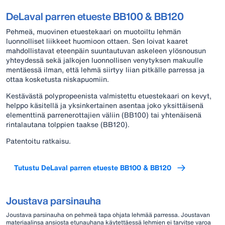
DeLaval parren etueste BB100 & BB120
Pehmeä, muovinen etuestekaari on muotoiltu lehmän
luonnolliset liikkeet huomioon ottaen. Sen loivat kaaret
mahdollistavat eteenpäin suuntautuvan askeleen ylösnousun
yhteydessä sekä jalkojen luonnollisen venytyksen makuulle
mentäessä ilman, että lehmä siirtyy liian pitkälle parressa ja
ottaa kosketusta niskapuomiin.
Kestävästä polypropeenista valmistettu etuestekaari on kevyt,
helppo käsitellä ja yksinkertainen asentaa joko yksittäisenä
elementtinä parrenerottajien väliin (BB100) tai yhtenäisenä
rintalautana tolppien taakse (BB120).
Patentoitu ratkaisu.
Tutustu DeLaval parren etueste BB100 & BB120
Joustava parsinauha
Joustava parsinauha on pehmeä tapa ohjata lehmää parressa. Joustavan
materiaalinsa ansiosta etunauhana käytettäessä lehmien ei tarvitse varoa