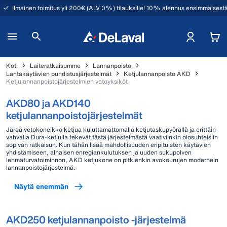
Ilmainen toimitus yli 200€ (ALV 0%) tilauksille! 10% alennus ensimmäisestä
Koti
Laiteratkaisumme
Lannanpoisto
Lantakäytävien puhdistusjärjestelmät
Ketjulannanpoisto AKD
Ketjulannanpoistojärjestelmien vetoyksiköt
AKD80 ja AKD140
ketjulannanpoistojärjestelmät
Järeä vetokoneikko ketjua kuluttamattomalla ketjutaskupyörällä ja erittäin
vahvalla Dura-ketjulla tekevät tästä järjestelmästä vaativiinkin olosuhteisiin
sopivan ratkaisun. Kun tähän lisää mahdollisuuden eripituisten käytävien
yhdistämiseen, alhaisen enregiankulutuksen ja uuden sukupolven
lehmäturvatoiminnon, AKD ketjukone on pitkienkin avokourujen modernein
lannanpoistojärjestelmä.
Näytä enemmän
AKD250 ketjulannanpoisto -järjestelmä