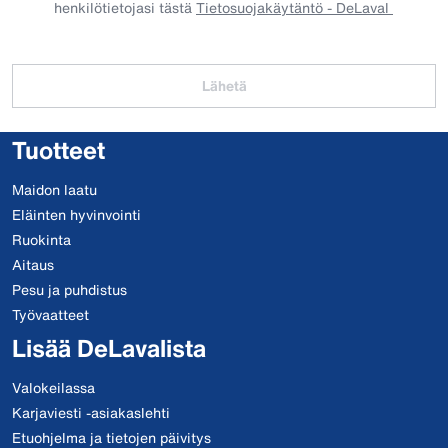
henkilötietojasi tästä
Tietosuojakäytäntö - DeLaval
Lähetä
Tuotteet
Maidon laatu
Eläinten hyvinvointi
Ruokinta
Aitaus
Pesu ja puhdistus
Työvaatteet
Lisää DeLavalista
Valokeilassa
Karjaviesti -asiakaslehti
Etuohjelma ja tietojen päivitys