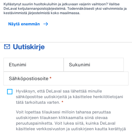
Kyllästynyt suuriin huoltokuluihin ja jatkuvaan vaijerin vaihtoon? Valitse
DeLaval ketjulannanpoistojärjestelmä. Todennäköisesti yksi vahvimmista ja
kestävimmistä järjestelmistä koko maailmassa.
Näytä enemmän
Uutiskirje
Etunimi
Sukunimi
Sähköpostiosoite
*
Hyväksyn, että DeLaval saa lähettää minulle
sähköpostitse uutiskirjeitä ja käsittelee henkilötietojani
tätä tarkoitusta varten.
Voit lopettaa tilauksesi milloin tahansa peruuttaa
uutiskirjeen tilauksen klikkaamalla siinä olevaa
peruutuspainiketta. Voit lukea siitä, kuinka DeLaval
käsittelee verkkosivuston ja uutiskirjeen kautta kerättyjä